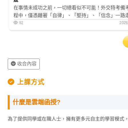
晟
在事情未成功之前，一切總看似不可能！外交特考備
隨時注意學生狀況，調整上課節奏。
程中，僅憑藉著「自律」、「堅持」、「信念」一路
終點，順利錄取外交領事人員法文組與僑務行政雙榜
92
2026
開放line或臉書線上問問題，讓學生隨時可解決唸書
臉書社團直播解題：
不定時於臉書社團直播考試或作業解題，讓學生不
收合內容
註：以上資料僅供參考，實際內容請以老師上課為主。
上課方式
推薦試聽章節
什麼是雲端函授?
基礎：李嘉圖模型
重點：特殊要素模型
為了提供同學或在職人士，擁有更多元自主的學習模式