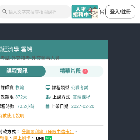
shopping_cart
search
登入/註冊
際經濟學-雲端
考試-
外交特考-
外交領事人員
課程資訊
精華片段
3
授課師資
牧翰
課程類型
公職考試
有效期限
372天
上課方式
雲端課程
課程時數
70.2小時
上架日期
2027-02-20
時數使用說明
付款方式：
分期零利率（僅限中信卡）
、
M轉帳
、
線上刷卡
、