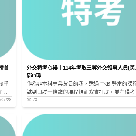
★
★★★★★
★★★★★
★★★★★
榜首
外交特考心得〡114年考取三等外交領事人員(英
郭O瑋
幾乎
作為非本科專業背景的我，透過 TKB 豐富的課
在此
試到口試一條龍的課程規劃紮實打底，並在備考
/07/28
到生活的平衡，最終成功實現外交官夢想。
73
，進而帶出經濟理論。
起來。