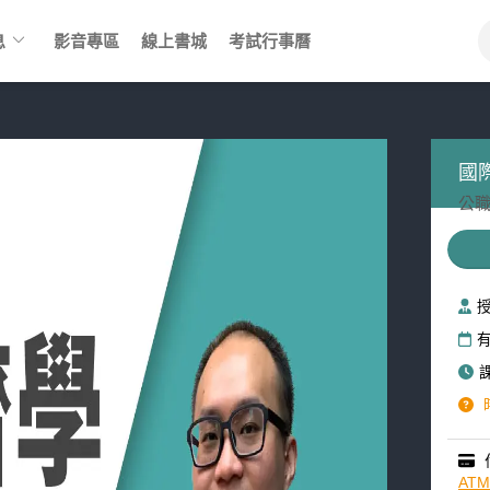
keyboard_arrow_down
息
影音專區
線上書城
考試行事曆
國
公職
AT