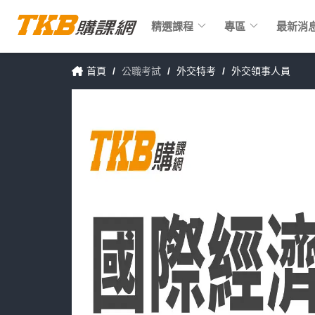
keyboard_arrow_down
keyboard_arrow_down
精選課程
專區
最新消
首頁
/
公職考試
/
外交特考
/
外交領事人員