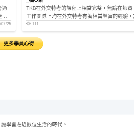
_楊O豪
考過
TKB在外交特考的課程上相當完整，無論在師資
走到
工作團隊上均在外交特考有著相當豐富的經驗，
！
/07/25
論在準備筆試及面試的路途上，都能有著相當完
111
的盲點。
支援，相當值得推薦 !
更多學員心得
會考完試後沒人協助檢討。
，讓學習貼近數位生活的時代。