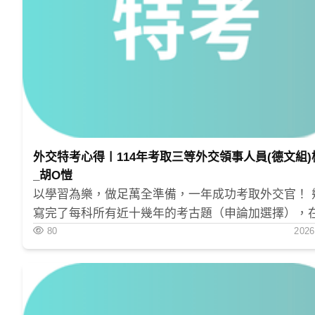
區域整合
匯率計算
ISLMBP模型
DDAA模型
外交特考心得〡114年考取三等外交領事人員(德文組)
老師教學特色
_胡O愷
以學習為樂，做足萬全準備，一年成功考取外交官！ 
用生活學習經濟：
寫完了每科所有近十幾年的考古題（申論加選擇），
情形下，考場上的一切變得從從容容、游刃有餘。
80
2026
講解理論前，會先透過與同學閒聊日常生活的經驗
讓學生在有生活經驗的共鳴中，不知不覺將理論學