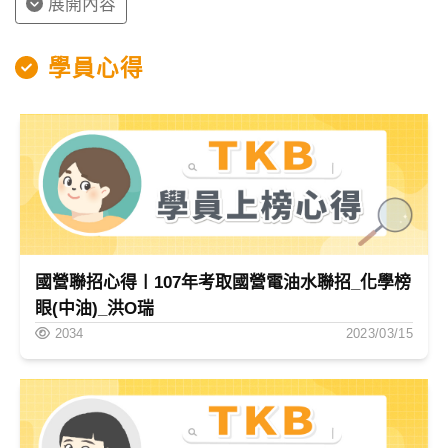
展開內容
趨勢分析
學員心得
近幾年考題趨勢傾向於較正常偏簡單，昔日較深澀的題
目不會出現，故同學僅需將基本標準內容，這些內容補
習班老師會幫同學做精確整理，可用最短準備時間，已
達到考題方向為主之功效。
各考試類別考情分析
若以內容深淺定義考題對應考試類別，則研究所：深；
國營聯招心得〡107年考取國營電油水聯招_化學榜
技師：中；普考：淺，各考題內容範圍幾乎重疊，主要
眼(中油)_洪O瑞
還是內容深淺之差別。
2034
2023/03/15
章節重點
章節
內容
重要度