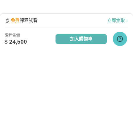
免費
課程試看
立即索取
課程售價
加入購物車
$ 24,500
點擊查看課程使用說明
關於我們
相關社群
相關網站
設備需求
台灣知識庫簡介
TKB銀行
TKBTV雲端學習
服務與問答
TKB美語
TKBXO題庫
電腦硬體需求
人才招募
好學阿宅
最低配備：CPU Pentium 4以上
會員權益說明
狀元閣公職
記憶體：1GB RAM
反詐騙聲明
大學升了沒
網路設備：有線網路、無線WiFi、行動網路
隱私權政策
甄試FUN試