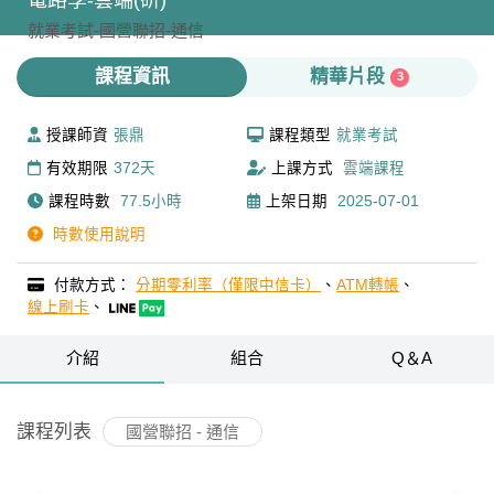
電路學-雲端(研)
就業考試-
國營聯招-
通信
課程資訊
精華片段
3
授課師資
張鼎
課程類型
就業考試
有效期限
372天
上課方式
雲端課程
課程時數
77.5小時
上架日期
2025-07-01
時數使用說明
付款方式：
分期零利率（僅限中信卡）
、
ATM轉帳
、
線上刷卡
、
介紹
組合
Q＆A
課程列表
國營聯招 - 通信