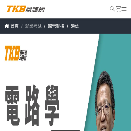
search
shopping_cart
menu
首頁
/
就業考試
/
國營聯招
/
通信