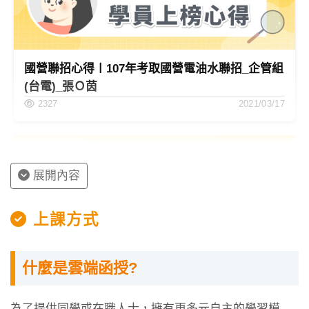
ＣＨ１直流電
網路分析
★★★★★
路分析
戴維寧定理
★★★★★
國營聯招心得〡107年考取國營電油水聯招_企管組
最大功率轉移
★★★★★
(台電)_張Ｏ茵
2327
2021/03/17
互易定理
★★
ＣＨ２交流電
有效值、功率因數
★★★★
路分析
展開內容
網路分析
★★★★★
最大功率轉移
★★★★★
上課方式
交流電路做圖法
★★
國營聯招心得〡107年考取國營電油水聯招_電機甲
什麼是雲端函授?
(台電)_游O新
共振電路
★★★★
1337
2021/03/17
為了提供同學或在職人士，擁有更多元自主的學習模
ＣＨ３雙埠網
雙埠網路參數推導
★★★★★