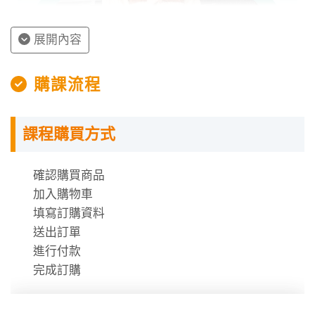
ＣＨ６狀態方
狀態方程式退導及建
★★★★
程式
立
展開內容
自然頻率介紹
★★★
授課程內容
購課流程
ＣＨ７開關電
初值推導
★★★★
路
指定教材講義
課程購買方式
一階開關電路分析
★★★★★
課程需使用「電腦」「平板」「手機」觀看課程，
不提供DVD光碟。
二階開關電路分析
★★★★★
課程有時數限制，時數僅在撥放狀態才會進行扣
確認購買商品
除。
加入購物車
高階開關電路分析
★★★★★
時數使用說明
填寫訂購資料
送出訂單
ＣＨ８.ＯＰ
理想ＯＰＡ條件
★★
進行付款
Ａ電路
轉移函數推導
★★★★★
完成訂購
老師教學特色