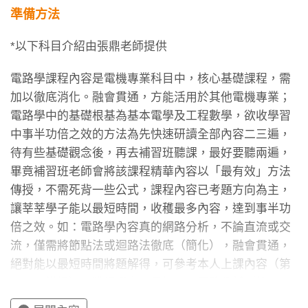
準備方法
*以下科目介紹由張鼎老師提供
電路學課程內容是電機專業科目中，核心基礎課程，需
加以徹底消化。融會貫通，方能活用於其他電機專業；
電路學中的基礎根基為基本電學及工程數學，欲收學習
中事半功倍之效的方法為先快速研讀全部內容二三遍，
待有些基礎觀念後，再去補習班聽課，最好要聽兩遍，
畢竟補習班老師會將該課程精華內容以「最有效」方法
傳授，不需死背一些公式，課程內容已考題方向為主，
讓莘莘學子能以最短時間，收穫最多內容，達到事半功
倍之效。如：電路學內容真的網路分析，不論直流或交
流，僅需將節點法或迴路法徹底（簡化），融會貫通，
絕對能以最短時間將題解得，可參考本人上課內容（第
３～４堂課），獲得證實；另如OPA電路分析（第２３
堂課），亦可確實獲得驗證。