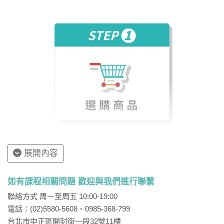
因電路學是電機領域基礎課程，故老師授課內容完全以
融會貫通及活用為主，絕不需同學死背公式，且授課內
容完全掌握考題範圍及方向，讓同學用最短時間將電路
學徹底打通任督二脈。
註：以上資料僅供參考，實際內容請以老師上課為主。
參考用書
學校老師授課所用電路學課本
各大圖書館陳列電路學課本內容適合自己程度
展開內容
鼎茂圖書公司歷屆各類別考題解析
推薦試聽章節
如有課程相關問題 歡迎與我們進行聯繫
聯絡方式 周一至周五 10:00-19:00
優先試聽：老師最推薦電路學的最後一堂課(第23堂)，
電話：(02)5580-5608、0985-368-799
同學聽完保證就補習， ＯＰＡ電路分析若後續要試聽可
台北市中正區開封街一段32號11樓