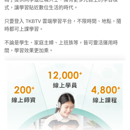
式，讓學習貼近數位生活的時代。
路
雙埠網路連接方式形
★★★
只要登入 TKBTV 雲端學習平台，不限時間、地點，隨
成大型網路
時都可上課學習。
ＣＨ４耦合電
耦合係數及基礎觀念
★★
不論是學生、家庭主婦、上班族等，皆可靈活運用時
路
介紹
間，學習效果更加乘。
國營聯招心得〡107年考取國營電油水聯招_電機甲
偶合元件之交流網路
★★★★★
(台電)_羅O豪
分析
1578
2021/03/17
等效電感值推導
★★★
更多學員心得
ＣＨ５三相電
三相相序介紹
★★
路
三相電路分析
★★★
瓦特計之計算
★★★★★