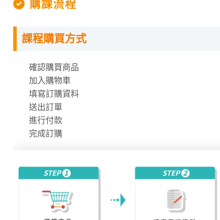
購課流程
課程購買方式
授課程內容
確認購買商品
數位學堂採用上網「預約座位」機制，同學可到網站上
加入購物車
填寫訂購資料
每次預約的時間分成「 200 分鐘」與「100 分鐘」
送出訂單
進行付款
一天約有 2 至 4 場次可供選擇。
完成訂購
此外，數位學堂的學習時數計算方式，是以每次的「上
因此，若無法準時至數位學堂上課，請在上課前一天到
失。