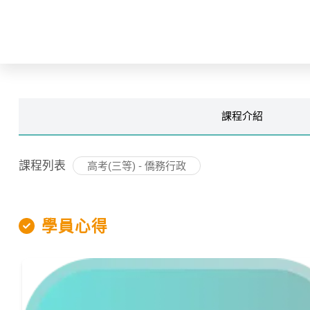
課程
介紹
課程列表
高考(三等) - 僑務行政
學員心得