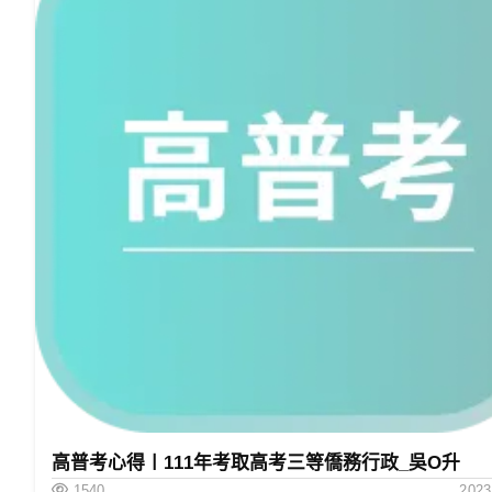
高普考心得〡111年考取高考三等僑務行政_吳O升
1540
2023