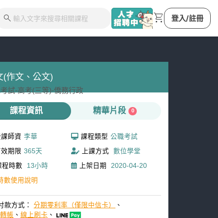
shopping_cart
search
登入/註冊
文(作文、公文)
考試-
高考(三等)-
僑務行政
課程資訊
精華片段
0
授課師資
李華
課程類型
公職考試
有效期限
365天
上課方式
數位學堂
課程時數
13小時
上架日期
2020-04-20
時數使用說明
付款方式：
分期零利率（僅限中信卡）
、
M轉帳
、
線上刷卡
、