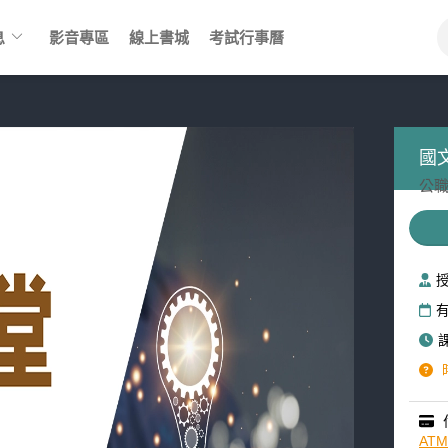
keyboard_arrow_down
息
影音專區
線上書城
考試行事曆
國
公職
AT