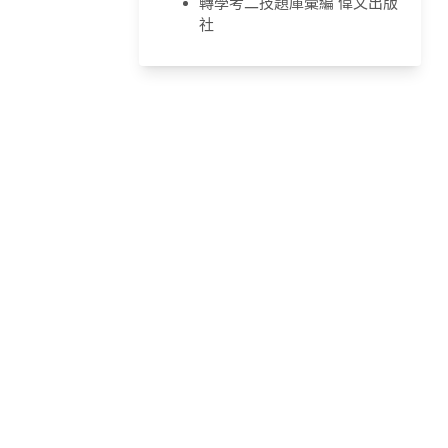
轉學考二技題庫彙編 偉文出版
社