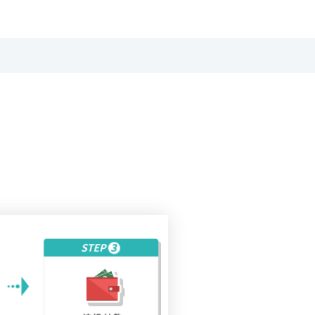
依預約的學習時段，到相關教室上課。
兩類場次，全台數位學堂的場次，會根據據點不同進行調整。
課時間」而非「課堂數量」計算。
網站上取消預約，讓系統回填你的學習時數，避免讓自己的學