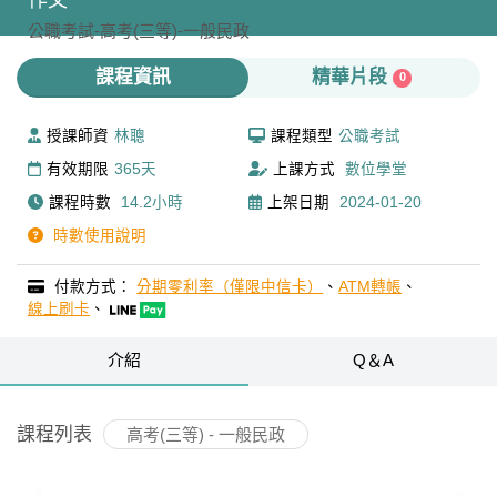
作文
公職考試-
高考(三等)-
一般民政
課程資訊
精華片段
0
授課師資
林聰
課程類型
公職考試
有效期限
365天
上課方式
數位學堂
課程時數
14.2小時
上架日期
2024-01-20
時數使用說明
付款方式：
分期零利率（僅限中信卡）
、
ATM轉帳
、
線上刷卡
、
介紹
Q＆A
課程列表
高考(三等) - 一般民政