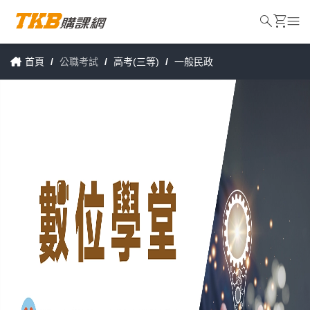
search
shopping_cart
menu
首頁
/
公職考試
/
高考(三等)
/
一般民政