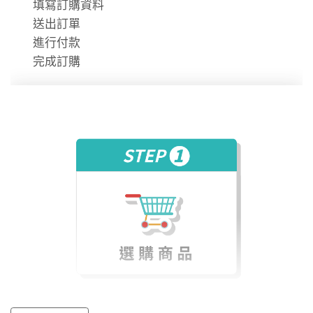
填寫訂購資料
每次預約的時間分成「 200 分鐘」與「100 分鐘」兩類
送出訂單
場次，全台數位學堂的場次，會根據據點不同進行調
進行付款
整。
完成訂購
一天約有 2 至 4 場次可供選擇。
此外，數位學堂的學習時數計算方式，是以每次的「上
課時間」而非「課堂數量」計算。
因此，若無法準時至數位學堂上課，請在上課前一天到
網站上取消預約，讓系統回填你的學習時數，避免讓自
己的學習權益損失。