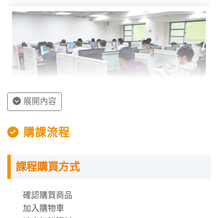
展開內容
購課流程
課程購買方式
授課程內容
確認購買商品
數位學堂採用上網「預約座位」機制，同學可到網站上
加入購物車
依預約的學習時段，到相關教室上課。