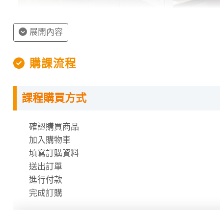
展開內容
購課流程
課程購買方式
授課程內容
確認購買商品
數位學堂採用上網「預約座位」機制，同學可到網站上
加入購物車
填寫訂購資料
每次預約的時間分成「 200 分鐘」與「100 分鐘」
送出訂單
進行付款
一天約有 2 至 4 場次可供選擇。
完成訂購
此外，數位學堂的學習時數計算方式，是以每次的「上