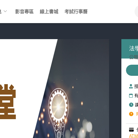
keyboard_arrow_down
息
影音專區
線上書城
考試行事曆
法
公職
AT