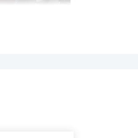
依預約的學習時段，到相關教室上課。
兩類場次，全台數位學堂的場次，會根據據點不同進行調整。
課時間」而非「課堂數量」計算。