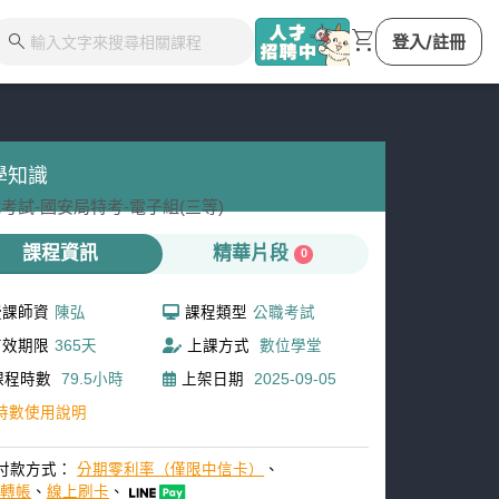
shopping_cart
search
登入/註冊
學知識
考試-
國安局特考-
電子組(三等)
課程資訊
精華片段
0
授課師資
陳弘
課程類型
公職考試
有效期限
365天
上課方式
數位學堂
課程時數
79.5小時
上架日期
2025-09-05
時數使用說明
付款方式：
分期零利率（僅限中信卡）
、
M轉帳
、
線上刷卡
、