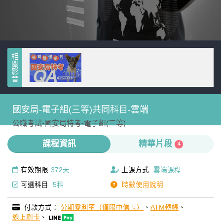
相關影音
國安局-電子組(三等)共同科目-雲端
公職考試-
國安局特考-
電子組(三等)
課程資訊
精華片段
4
有效期限
372天
上課方式
雲端課程
可選科目
5科
時數使用說明
付款方式：
分期零利率（僅限中信卡）
、
ATM轉帳
、
線上刷卡
、