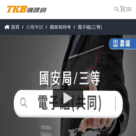
search
shopping_cart
menu
首頁
/
公職考試
/
國安局特考
/
電子組(三等)