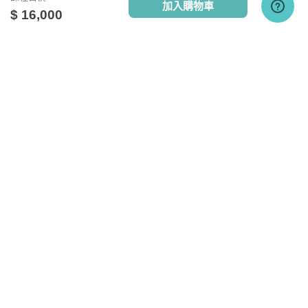
加入購物車
$ 16,000
點擊查看課程使用說明
關於我們
相關社群
相關網站
設備需求
台灣知識庫簡介
TKB銀行
TKBTV雲端學習
服務與問答
TKB美語
TKBXO題庫
電腦硬體需求
人才招募
好學阿宅
最低配備：CPU Pentium 4以上
會員權益說明
狀元閣公職
記憶體：1GB RAM
反詐騙聲明
大學升了沒
網路設備：有線網路、無線WiFi、行動網路
隱私權政策
甄試FUN試
其他週邊需求：耳機或喇叭
TKB日文報報
研究所考試達人
執行環境
Allpass桑轉學考
電腦: Windows10、Mac10.13、Linux