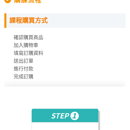
購課流程
指定教材講義
課程購買方式
課程需使用「電腦」「平板」「手機」觀看課程，
不提供DVD光碟。
課程有時數限制，時數僅在撥放狀態才會進行扣
確認購買商品
除。
加入購物車
時數使用說明
填寫訂購資料
送出訂單
進行付款
完成訂購