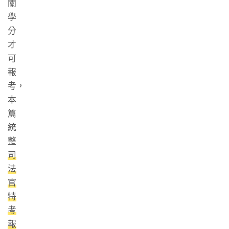
關
學
分
才
可
報
考，
本
篇
統
整
司
法
官
特
考
報