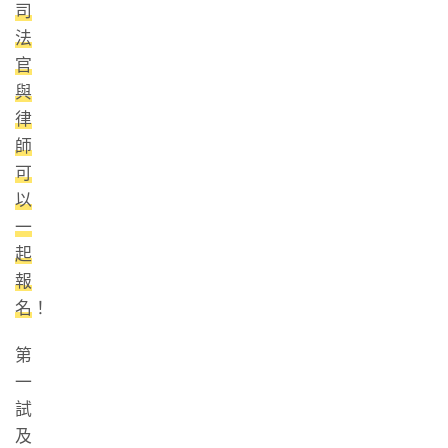
司
法
官
與
律
師
可
以
一
起
報
名
！
第
一
試
及