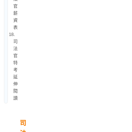
官
薪
資
表
18.
司
法
官
特
考
延
伸
閱
讀
司