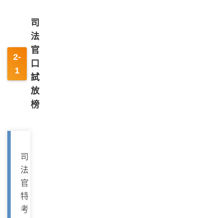
司
法
官
口
試
放
榜
司
法
官
特
考