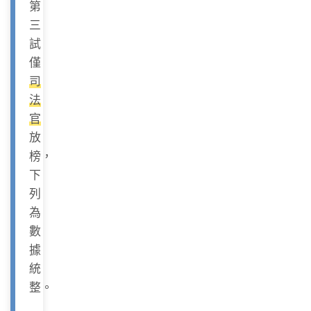
第
三
試
僅
司
法
官
放
榜，
下
列
為
數
據
統
整。