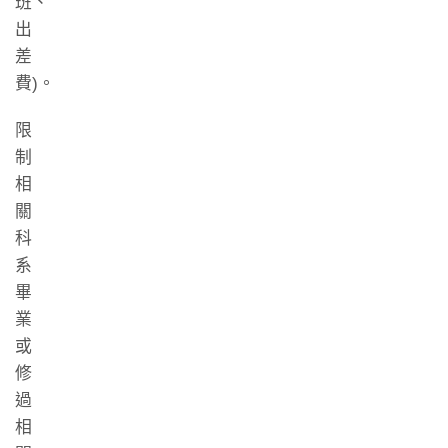
班、
出
差
費)。
限
制
相
關
科
系
畢
業
或
修
過
相