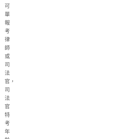
可
單
報
考
律
師
或
司
法
官，
司
法
官
特
考
年