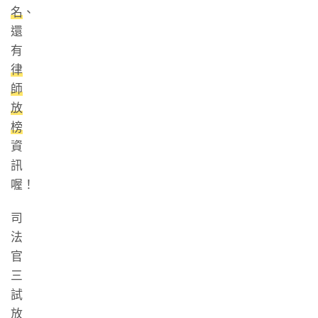
名
、
還
有
律
師
放
榜
資
訊
喔！
司
法
官
三
試
放