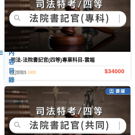
7224
內
司法-法院書記官(四等)專業科目-雲端
容
目
$34000
領取$
1000
錄
1.
司
法
官
特
考
2.