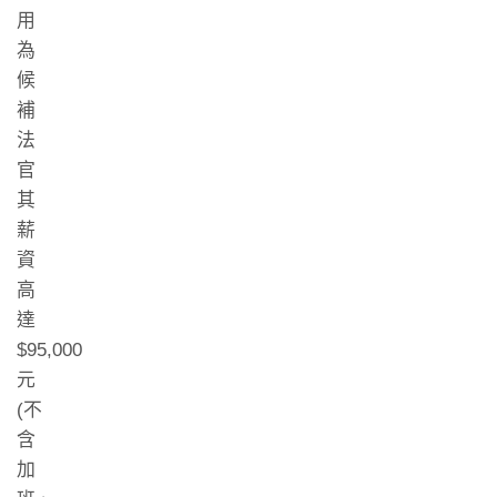
用
為
候
補
法
官
其
薪
資
高
達
$95,000
元
(不
含
加