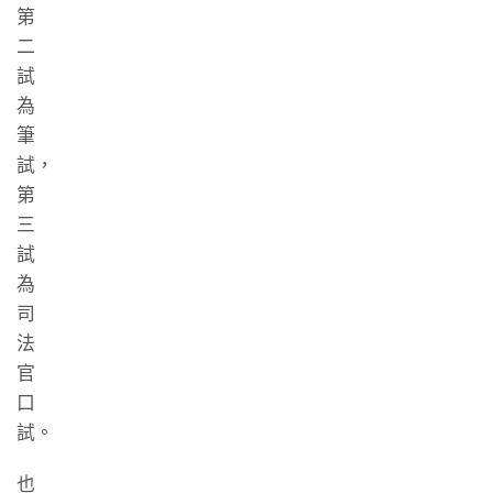
第
二
試
為
筆
試，
第
三
試
為
司
法
官
口
試。
也