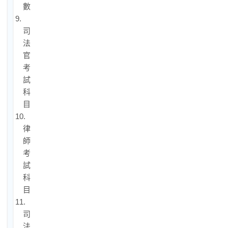
數
9.
司
法
官
考
試
科
目
10.
律
師
考
試
科
目
11.
司
法