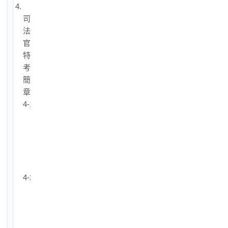
4.
司
法
官
特
考
簡
章
4-1.
考
試
日
程
表
4-2.
司
法
官
特