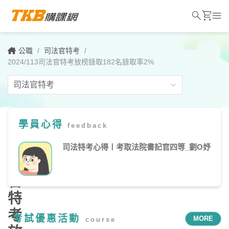
search
shopping_cart
menu
公職
/
司法官特考
/
2024/113司法官特考放榜錄取182名錄取率2%
學員心得
feedback
2024/113
司
司法特考心得〡考取法院書記官四等_劉O妤
法
官
特
考
考試優惠活動
MORE
course