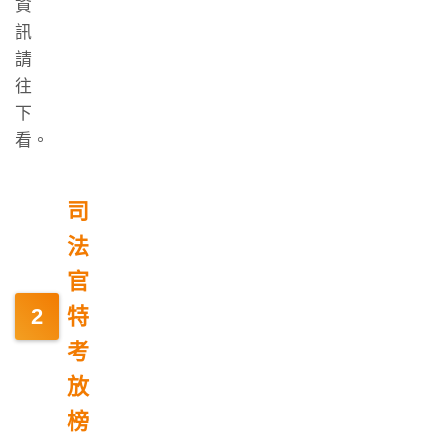
資
訊
請
往
下
看。
司
法
官
特
考
放
榜