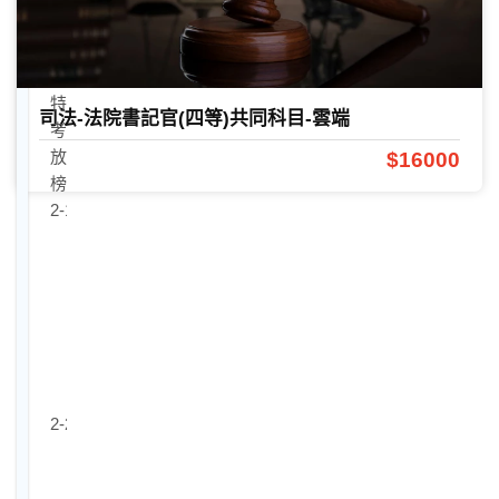
司
法
官
特
司法-法院書記官(四等)共同科目-雲端
考
放
$16000
榜
2-1.
司
法
官
口
試
放
榜
2-2.
司
律