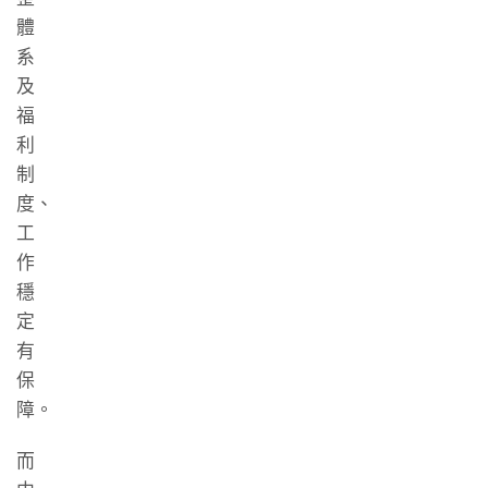
體
系
及
福
利
制
度、
工
作
穩
定
有
保
障。
而