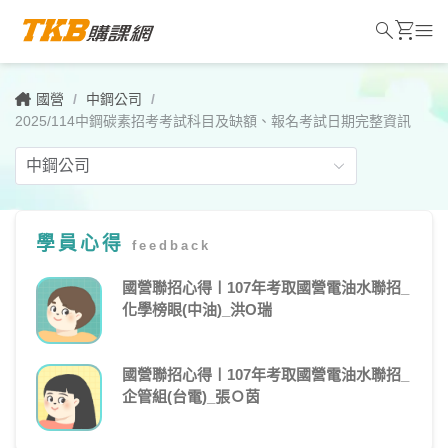
search
shopping_cart
menu
國營
/
中鋼公司
/
2025/114中鋼碳素招考考試科目及缺額、報名考試日期完整資訊
學員心得
feedback
2025/114
中
國營聯招心得〡107年考取國營電油水聯招_
化學榜眼(中油)_洪O瑞
鋼
碳
國營聯招心得〡107年考取國營電油水聯招_
素
企管組(台電)_張Ｏ茵
招