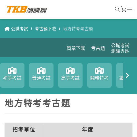
search
shopping_cart
menu
公職考試
/
考古題下載
/
地方特考考古題
公職考試
簡章下載
考古題
測驗專區
初等考試
普通考試
高等考試
關務特考
鐵路特
地方特考考古題
招考單位
年度