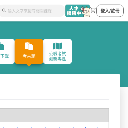
shopping_cart
search
登入/註冊
公職考試
特考
調查局特考
國安局特考
外交特考
地方
章下載
考古題
測驗專區