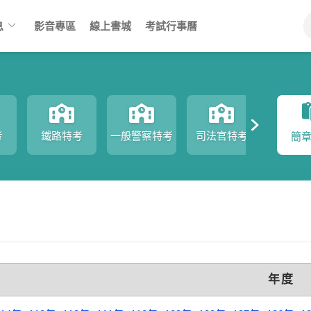
keyboard_arrow_down
息
影音專區
線上書城
考試行事曆
考
鐵路特考
一般警察特考
司法官特考
司法
簡
年度