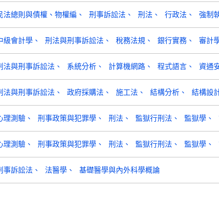
民法總則與債權、物權編
刑事訴訟法
刑法
行政法
強制
中級會計學
刑法與刑事訴訟法
稅務法規
銀行實務
審計
刑法與刑事訴訟法
系統分析
計算機網路
程式語言
資通
刑法與刑事訴訟法
政府採購法
施工法
結構分析
結構設
心理測驗
刑事政策與犯罪學
刑法
監獄行刑法
監獄學
心理測驗
刑事政策與犯罪學
刑法
監獄行刑法
監獄學
刑事訴訟法
法醫學
基礎醫學與內外科學概論