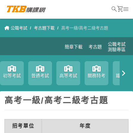
search
shopping_cart
menu
公職考試
/
考古題下載
/
高考一級/高考二級考古題
公職考試
簡章下載
考古題
測驗專區
初等考試
普通考試
高等考試
關務特考
鐵路特
高考一級/高考二級考古題
招考單位
年度