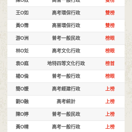
陳O妏
高普一般行政
雙榜
王O如
高考環保行政
雙榜
黃O霈
高普環保行政
雙榜
游O洲
普考一般民政
榜眼
林O彣
高考文化行政
榜眼
袁O庭
地特四等文化行政
榜首
楊O倫
普考一般行政
榜眼
簡O媛
高考經建行政
上榜
劉O融
高考統計
上榜
陳O婷
普考一般民政
上榜
黃O晴
高考一般行政
上榜