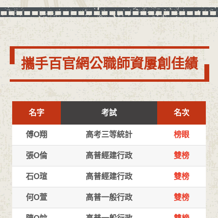
攜手百官網公職師資屢創佳績
名字
考試
名次
傅O翔
高考三等統計
榜眼
張O倫
高普經建行政
雙榜
石O瑄
高普經建行政
雙榜
何O萱
高普一般行政
雙榜