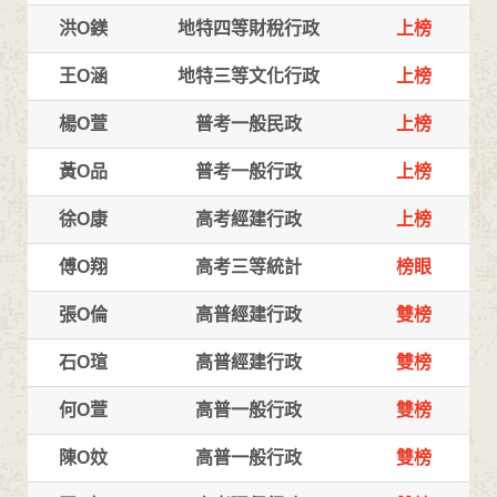
洪O鎂
地特四等財稅行政
上榜
王O涵
地特三等文化行政
上榜
楊O萱
普考一般民政
上榜
黃O品
普考一般行政
上榜
徐O康
高考經建行政
上榜
傅O翔
高考三等統計
榜眼
張O倫
高普經建行政
雙榜
石O瑄
高普經建行政
雙榜
何O萱
高普一般行政
雙榜
陳O妏
高普一般行政
雙榜