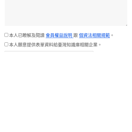
本人已瞭解及閱讀
會員權益說明
跟
個資法相關規範
。
本人願意提供表單資料給臺灣知識庫相關企業。
資料送出
加入『TKB國考』
官方 LINE 好友
考試消息立即鎖定
早鳥優惠優先領取