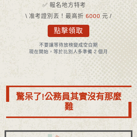
✅ 報名地方特考
\ 准考證別丟！最高折
6000
元 /
點擊領取
不要讓等待放榜變成空白期
現在開始，等於比別人多準備 2 個月
驚呆了!公務員其實沒有那麼
難