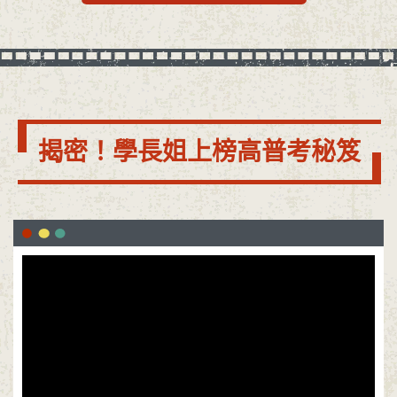
揭密！學長姐上榜高普考秘笈