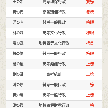
王O如
高考環保行政
雙榜
黃O霈
高普環保行政
雙榜
游O洲
普考一般民政
榜眼
林O彣
高考文化行政
榜眼
袁O庭
地特四等文化行政
榜首
楊O倫
普考一般行政
榜眼
簡O媛
高考經建行政
上榜
劉O融
高考統計
上榜
陳O婷
普考一般民政
上榜
黃O晴
高考一般行政
上榜
洪O鎂
地特四等財稅行政
上榜