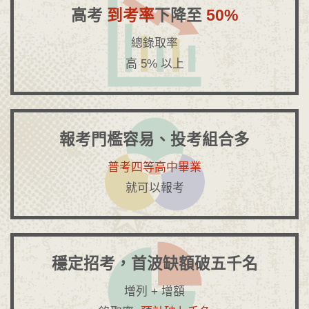
高考
到考率
下降至
50%
總錄取率
高 5% 以上
報考門檻容易、投考組合多
普考四等高中畢業
就可以報考
穩定招考，首波缺額破五千名
增列 + 增額