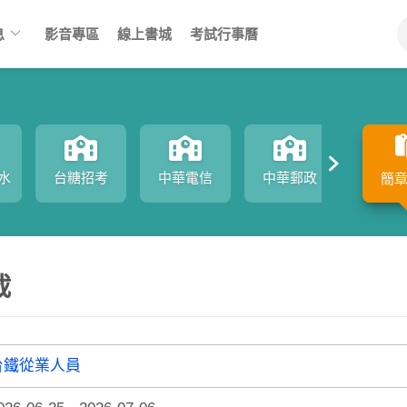
keyboard_arrow_down
息
影音專區
線上書城
考試行事曆
水
台糖招考
中華電信
中華郵政
中鋼
簡
載
台鐵從業人員