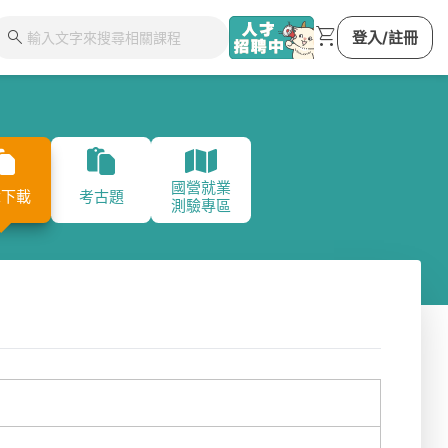
shopping_cart
search
登入/註冊
國營就業
集團
台鐵從業人員
台灣菸酒
台北自來水
港務
章下載
考古題
測驗專區