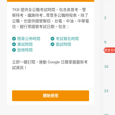
TKB 提供全公職考試時間，包含高普考、警
公職考試
全選
察特考、鐵路特考...等眾多公職時程表。除了
2
國營就業
普通考試
公職，也提供國營聯招、台電、中油、中華電
信、銀行等國營考試日期。包含：
銀行考試
高等考試
簡章公佈時間
考試報名時間
專業證照
初等考試
9
筆試時間
面試時間
語言
鐵路特考
放榜時間
調查局特
高升大
關務特考
立即一鍵訂閱，連動 Google 日曆掌握最新考
16
試資訊！
國升高
外交特考
司法特考
一般警察特考
23
開始使用
搜尋
國安局特考
調查局特考