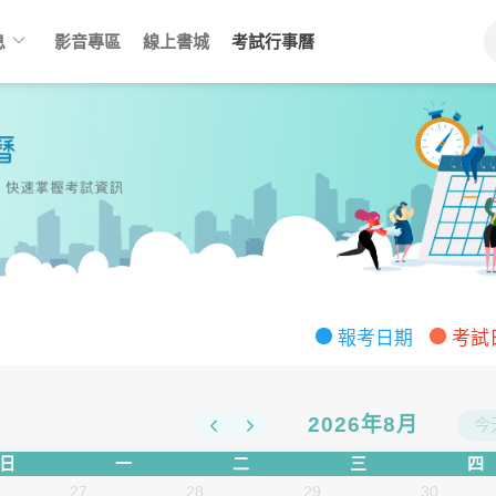
keyboard_arrow_down
息
影音專區
線上書城
考試行事曆
報考日期
考試
2026年8月
今
日
一
二
三
四
27
28
29
30