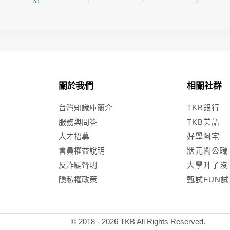
31
1
2
3
關於我們
相關社群
台灣知識庫簡介
TKB銀行
服務與問答
TKB美語
人才招募
好學阿宅
會員權益說明
狀元閣公職
反詐騙聲明
大學升了沒
隱私權政策
甄試FUN試
© 2018 -
2026
TKB All Rights Reserved.