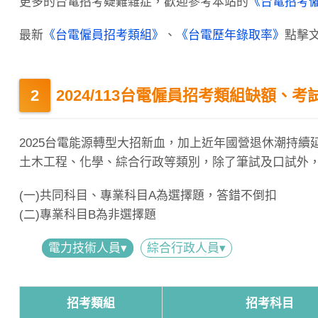
更多的台電招考疑難雜症，歡迎參考本站的
《台電招考
最新
《台電僱員招考類組》
、
《台電歷年錄取率》
點擊
2024/113台電僱員招考類組缺額、考
2025台電能源轉型大招新血，加上近年國營退休潮持續延燒
土木工程、化學、綜合行政等類別，除了筆試及口試外
(一)共同科目、專業科目A為選擇題，答錯不倒扣
(二)專業科目B為非選擇題
電力技術人員▾
綜合行政人員▾
招考類組
招考科目