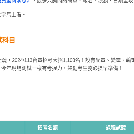
僱員最新消息》
，最多人詢問的簡章、報名、缺額、日期全攻
文字馬上看。
試科目
，2024/113台電招考大招1,103名！設有配電、變電、
，今年現場測試一樣有考握力，鼓勵考生務必提早準備！
招考名額
課程試聽