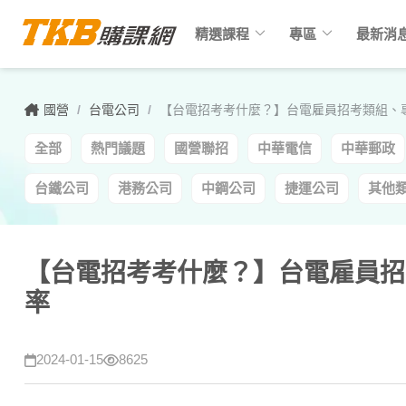
keyboard_arrow_down
keyboard_arrow_down
精選課程
專區
最新消
國營
/
台電公司
/
【台電招考考什麼？】台電雇員招考類組、
全部
熱門議題
國營聯招
中華電信
中華郵政
台鐵公司
港務公司
中鋼公司
捷運公司
其他
【台電招考考什麼？】台電雇員招
率
2024-01-15
8625