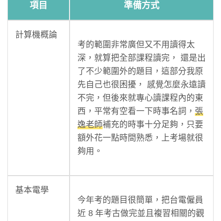
項目
準備方式
計算機概論
考的範圍非常廣但又不用讀得太
深，就算把全部課程讀完， 還是出
了不少範圍外的題目，這部分我原
先自己也很困擾， 感覺怎麼永遠讀
不完，但後來就專心讀課程內的東
西，平常有空看一下時事名詞，
張
逸老師
補充的時事十分足夠，只要
額外花一點時間熟悉，上考場就很
夠用。
基本電學
今年考的題目很簡單，把台電僱員
近 8 年考古做完並且複習相關的觀