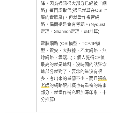
降，因為通訊很大部分已經被「網
路」這門課取代(通訊就算在OSI七
層的實體層)，但就當作複習網
路，偶爾還是會有考題。(Nyquist
定理、Shannon定理、dB計算)
電腦網路 (OSI模型、TCP/IP模
型、資安、大數據、乙太網路、無
線網路、雲端...)：個人覺得CP值
最高的就是這科，沒時間的話狂念
這部分就對了，要念的量沒有很
多，考出來的量卻不少。而且
張逸
老師
的網路跟計概也有重複的時事
部分，就當作補充跟加深印象，十
分推薦!