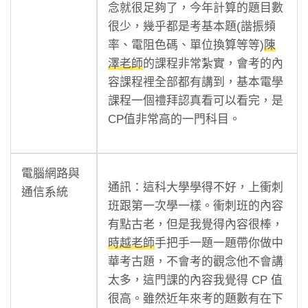
念就很足夠了，今年計算的題目數
很少，幾乎都是考基本題(諧振頻
率、電阻色碼、單位換算等等)
陳
澤老師
的課程非常紮實，會考的內
容課程裡全部都有講到，基本電學
課程一個禮拜認真看可以看完，是
CP值非常高的一門科目。
電腦網路與
通訊：這科大學學得不好，上衝刺
通信系統
班跟第一次學一樣。衝刺班的內容
有點古老，但是我覺得內容很棒，
時越老師
手把手一題一題帶你做中
華考古題，不會考的觀念他不會講
太多，這門課的內容我覺得 CP 值
很高。雖然近年來考的題數有在下