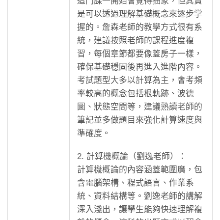
這門課一開始會覺得抽象，但其實
是可以透過理解基礎概念來逐步掌
握的。詹森老師的教學方式很有系
統，建議按照老師的課程進度複
習，每個章節都要像蓋房子一樣，
確保基礎穩固後再進入進階內容。
考試題型大多以計算為主，會考頻
率較高的概念包括根軌跡、波德
圖、狀態空間等，建議熟讀老師的
筆記並多做題目來強化計算速度與
準確度。
2. 計算機概論（劉逸老師）：
計算機概論的內容涵蓋範圍廣，包
含電腦架構、程式語言、作業系
統、資料結構等。劉逸老師的講解
深入淺出，讓學生能夠快速理解複