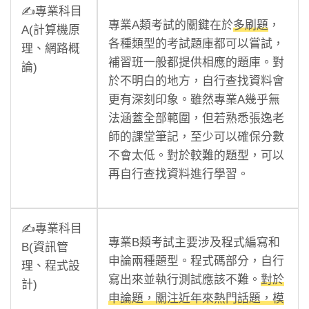
✍️專業科目
專業A類考試的關鍵在於
多刷題
，
A(計算機原
各種類型的考試題庫都可以嘗試，
理、網路概
補習班一般都提供相應的題庫。對
論)
於不明白的地方，自行查找資料會
更有深刻印象。雖然專業A幾乎無
法涵蓋全部範圍，但若熟悉張逸老
師的課堂筆記，至少可以確保分數
不會太低。對於較難的題型，可以
再自行查找資料進行學習。
✍️專業科目
專業B類考試主要涉及程式編寫和
B(資訊管
申論兩種題型。程式碼部分，自行
理、程式設
寫出來並執行測試應該不難。
對於
計)
申論題，關注近年來熱門話題，模