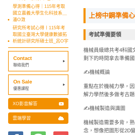
學測準備心得｜115年考取
國立嘉義大學生化科技系＿
上榜中鋼準備心
潘O澂
研究所考試心得〡115年考
考試準備要領
取國立臺灣大學健康數據拓
析統計研究所碩士班_呂O宇
機械員級總共考4科國
剩下的時間拿去準備國
Contact
聯絡我們
✍️機械概論
On Sale
重點在於機械力學，因
優惠課程
解力學然後多做考古題
XO影音解答
✍️機械製造與識圖
雲端學習
機械製造需要多背，熟
念，想像把圖形從2D