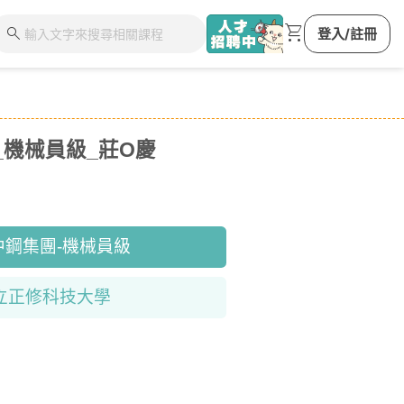
shopping_cart
search
登入/註冊
_機械員級_莊O慶
 中鋼集團-機械員級
私立正修科技大學