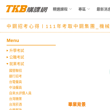
keyboard_arrow_down
keyboard_arrow_down
精選課程
專區
最新消
中鋼招考心得〡111年考取中鋼集團_機
Menu
升學考試
公職考試
就業考試
國營聯招
銀行招考
台電僱員
中油僱員
自來水評價人員
台灣糖業
畢業背景
台灣菸酒