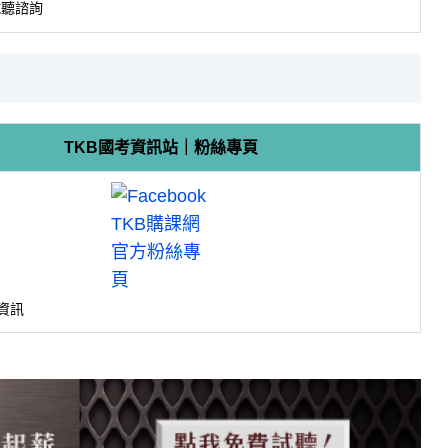
試聽諮詢
TKB國考資訊站｜粉絲專頁
資訊