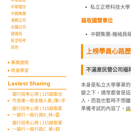
中華郵政
私立正修科技大學
中華電信
中鋼集團
錄取國營單位
港務公司
台鐵公司
中鋼集團-機械員
捷運局
航空招考
其他
上榜學員心路歷
專業證照
不滿意民營公司福
終身學習
Lastest Sharing
本身是私立大學畢業的
變之下，通常都會是這
銀行招考心得 | 115錄取合
人，而我也暫時不想離
作金庫一般金融人員_陳○宇
準備考試的內容了，
由
銀行招考心得 | 115錄取第
一銀行一般行員B_林○霆
銀行招考心得 | 115錄取第
一銀行一般行員C_蔡○釵