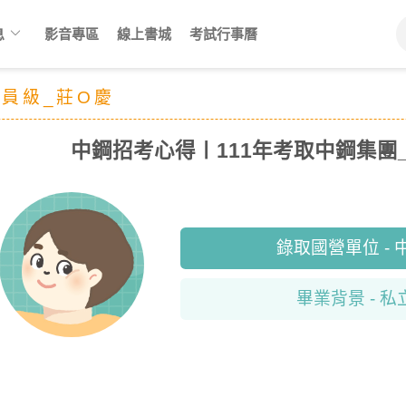
keyboard_arrow_down
息
影音專區
線上書城
考試行事曆
械員級_莊O慶
中鋼招考心得〡111年考取中鋼集團
錄取國營單位 -
畢業背景 - 