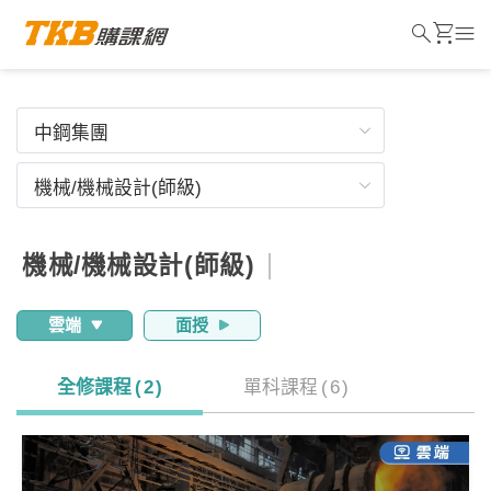
search
shopping_cart
menu
機械/機械設計(師級)
雲端
面授
全修課程
(
2
)
單科課程
(
6
)