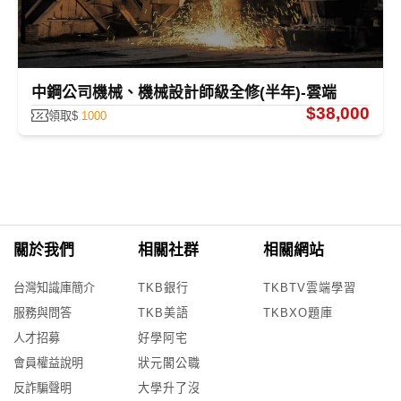
中鋼公司機械、機械設計師級全修(半年)-雲端
$38,000
領取$
1000
關於我們
相關社群
相關網站
台灣知識庫簡介
TKB銀行
TKBTV雲端學習
服務與問答
TKB美語
TKBXO題庫
人才招募
好學阿宅
會員權益說明
狀元閣公職
反詐騙聲明
大學升了沒