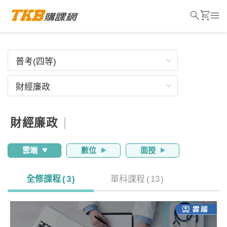
search
shopping_cart
menu
財經廉政
雲端
數位
面授
全修課程
(
3
)
單科課程
(
13
)