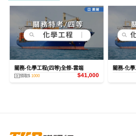
關務-化學工程(四等)全修-雲端
關務-化學
$41,000
領取$
1000