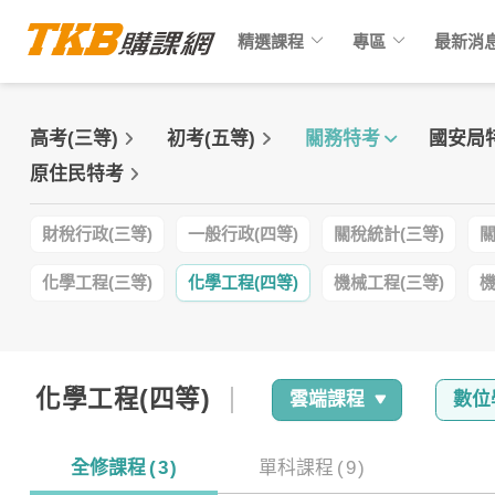
keyboard_arrow_down
keyboard_arrow_down
精選課程
專區
最新消
高考(三等)
初考(五等)
關務特考
國安局
原住民特考
財稅行政(三等)
一般行政(四等)
關稅統計(三等)
關
化學工程(三等)
化學工程(四等)
機械工程(三等)
機
化學工程(四等)
雲端
課程
數位
全修課程
(
3
)
單科課程
(
9
)