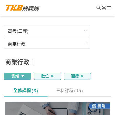
search
shopping_cart
menu
商業行政
雲端
數位
面授
全修課程
(
3
)
單科課程
(
15
)