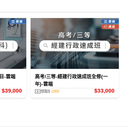
目-雲端
高考/三等-經建行政速成班全修(一
年)-雲端
$39,000
$33,000
領取$
1000