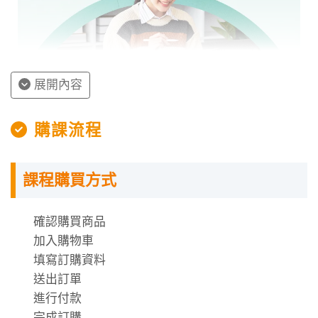
展開內容
授課程內容
購課流程
指定教材講義
課程購買方式
課程需使用「電腦」「平板」「手機」觀看課程，
不提供DVD光碟。
課程有時數限制，時數僅在撥放狀態才會進行扣
確認購買商品
除。
加入購物車
時數使用說明
填寫訂購資料
送出訂單
進行付款
完成訂購