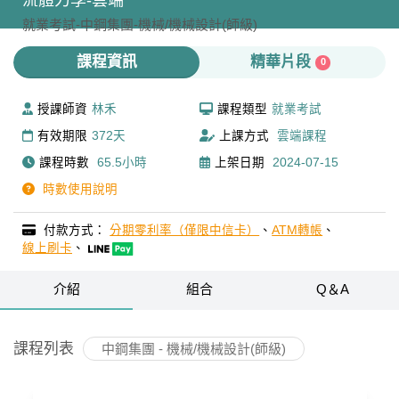
流體力學-雲端
就業考試-
中鋼集團-
機械/機械設計(師級)
課程資訊
精華片段
0
授課師資
林禾
課程類型
就業考試
有效期限
372天
上課方式
雲端課程
課程時數
65.5小時
上架日期
2024-07-15
時數使用說明
付款方式：
分期零利率（僅限中信卡）
、
ATM轉帳
、
線上刷卡
、
介紹
組合
Q＆A
課程列表
中鋼集團 - 機械/機械設計(師級)