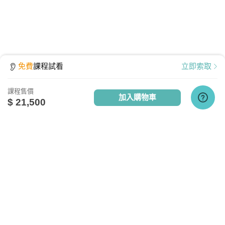
免費
課程試看
立即索取
課程售價
加入購物車
$ 21,500
點擊查看課程使用說明
關於我們
相關社群
相關網站
設備需求
台灣知識庫簡介
TKB銀行
TKBTV雲端學習
服務與問答
TKB美語
TKBXO題庫
電腦硬體需求
人才招募
好學阿宅
最低配備：CPU Pentium 4以上
會員權益說明
狀元閣公職