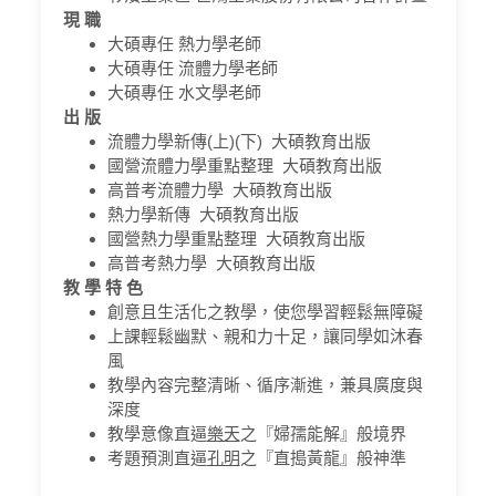
現 職
大碩專任 熱力學老師
大碩專任 流體力學老師
大碩專任 水文學老師
出 版
流體力學新傳(上)(下) 大碩教育出版
國營流體力學重點整理 大碩教育出版
高普考流體力學 大碩教育出版
熱力學新傳 大碩教育出版
國營熱力學重點整理 大碩教育出版
高普考熱力學 大碩教育出版
教 學 特 色
創意且生活化之教學，使您學習輕鬆無障礙
上課輕鬆幽默、親和力十足，讓同學如沐春
風
教學內容完整清晰、循序漸進，兼具廣度與
深度
教學意像直逼
樂天
之『婦孺能解』般境界
考題預測直逼
孔明
之『直搗黃龍』般神準