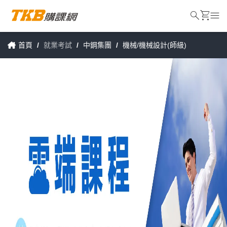
search
shopping_cart
menu
首頁
/
就業考試
/
中鋼集團
/
機械/機械設計(師級)