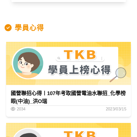
學員心得
國營聯招心得〡107年考取國營電油水聯招_化學榜
眼(中油)_洪O瑞
2034
2023/03/15