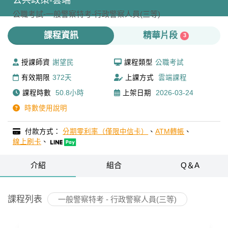
公共政策-雲端
公職考試-
一般警察特考-
行政警察人員(三等)
課程資訊
精華片段
3
授課師資
謝望民
課程類型
公職考試
有效期限
372天
上課方式
雲端課程
課程時數
50.8小時
上架日期
2026-03-24
時數使用說明
付款方式：
分期零利率（僅限中信卡）
、
ATM轉帳
、
線上刷卡
、
介紹
組合
Q＆A
課程列表
一般警察特考 - 行政警察人員(三等)