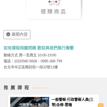
策立場或主張，進而促使政府（決策者）得以接受
或拒絕某項政策方案。基此，誠如近幾年的能源發
展（非核家園或以核養綠）、多元成家、死刑存廢
及年金改革等重要政策議題，都能運用唐恩（W. N.
Dunn）的「六段式論證」進行分析。
展開內容
除此之外，像是許多「鄰避設施」的興建，誠如核
能或火力發電廠、焚化爐、垃圾掩埋場等，甚至是
如有課程相關問題 歡迎與我們進行聯繫
近來所討論的「社會住宅」是否會影響既有住戶的
聯絡方式 周一至周五 10:00-19:00
權益問題，也促使「鄰避情結」（NIMBY）與「自
電話：(02)5580-5608、0985-368-799
力救濟」（self-help）的學理觀念有可能成為日後
台北市中正區開封街一段32號11樓
各項公共設施遭遇到重大爭議時的熱門命題範圍。
當然，最近各界廣泛討論的「新冠肺炎」（防疫、
紓困政策）、「美（萊）豬進口」（食品安全、經
推薦課程
貿拓展）等公共議題，亦會成為當前與未來的重要
考點。
一般警察-行政警察人員(三
等)全修-雲端