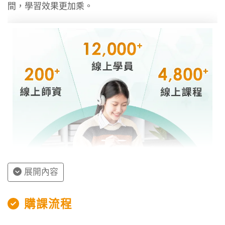
間，學習效果更加乘。
共政策此科屬於「全申論」題型，這種訓練特別重
要）。換言之，當同學理解了一個學理名詞的「定
義」，方能掌握其「特質」為何，並能進一步推敲
其「功能」或「作用」為何。職是之故，理解和記
憶學理概念的定義，便是修習公共政策這個學科的
首要步驟！
(二)充分掌握考古題為致勝關鍵
相信有準備過國考的同學們，尤其是考過「行政學
三合一」（如一般行政）的同學們，便能深刻體會
勤練考古題乃是一項極為重要之事。普遍來說，若
能充分練習與理解近五年的考古題（除了高考、地
展開內容
特、警特之外，亦可增加身心和原民兩項考試，然
而行有餘力年份可以遞增），大致上便能掌握六至
授課程內容
購課流程
七成的命題範圍。