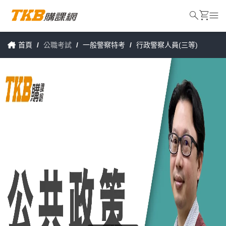
search
shopping_cart
menu
首頁
/
公職考試
/
一般警察特考
/
行政警察人員(三等)