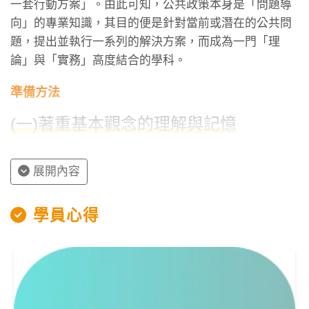
一套行動方案」。由此可知，公共政策本身是「問題導
向」的專業知識，其目的便是針對當前或潛在的公共問
題，提出並執行一系列的解決方案，而成為一門「理
論」與「實務」高度結合的學科。
準備方法
(一)著重基本觀念的理解與記憶
誠如前述國外學者們對於公共政策的界定，這門國
展開內容
考科目首重的便是「基本觀念」的釐清與界定，以
及針對「政策運作」涉及的環境、行動者與相關過
學員心得
程，所進行的探討與理解。
首先，就公共政策運作過程而論，國內廣為援用的
便是下列五項的階段或流程：
(1) 問題形成（或議程設定）