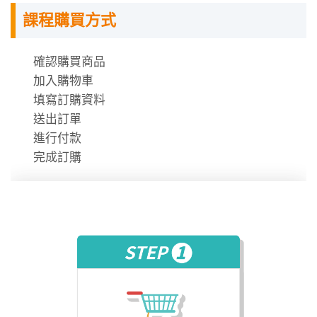
指定教材講義
舉例來說，若是以高考三級或地特三等的試卷為
課程購買方式
課程需使用「電腦」「平板」「手機」觀看課程，
例，通常只會有一題較為冷門艱澀或出自新（版）
不提供DVD光碟。
教科書、專業期刊的考題，其他三題多半不是過去
課程有時數限制，時數僅在撥放狀態才會進行扣
確認購買商品
已經考過的傳統題型，便是相關學理領域的延伸或
除。
加入購物車
時事應用。當然，有鑑於「行政學三合一」的整合
時數使用說明
填寫訂購資料
趨勢之下，除了彙整近幾年的公共政策考題之外，
送出訂單
若能將行政學、公共管理的申論題一併彙整的話，
進行付款
相信更能進一步提升該考科的命中率，也能較有系
完成訂購
統的同時準備三個科目！
(三)適度補充時事議題與相關資訊
畢竟，公共政策考題除了會考學理基礎知識之外，
也可能會與國內重要時事或政策進行結合（相對於
政治學，公共政策仍以國內公共議題為主）。譬
如：「政策論證」（policy argument）便是政策參
與者試圖尋求有利的相關資訊，藉以強化自身的政