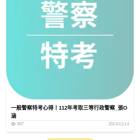
(2) 政策規劃
(3) 政策合法化
(4) 政策執行
(5) 政策評估
然而，同學們須先針對這五項階段的定義、特質，
以及影響因素和實施方法等，有一定的認知與了
解，方能一窺政策實際運作的部分樣貌。
然而，除了前述的「階段論」觀點之外，亦有部分
一般警察特考心得〡112年考取三等行政警察_張O
政策學者主張： 現實的政策環境相當複雜多元，因
涵
而採取階段論觀點並不符合實際的政策運作現象，
907
2023/11/14
進而提出了所謂的「非階段論」。 舉例來說，像是
1970年代的「垃圾桶決策模式」，以及1990年代之