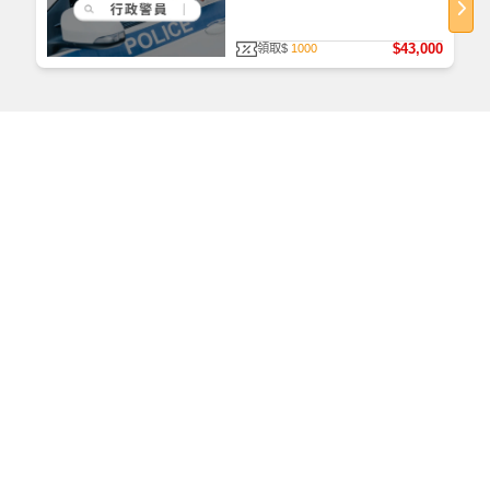
誠如前述，適度補充重要的時事議題、公共政策及
政府措施等，將會有助於申論題的撰寫和舉例。除
$43,000
領取$
1000
此之外，部分學理知識（如「政策溝通」、「推
力」等）除了在一般教科書外，也可能出自於相關
的專業期刊或政府出版品之內，因此老師也會在課
堂上加以補充，以增進同學們學習的深度或廣度。
趨勢分析
經筆者彙集近幾年的考古題型之後發現，公共政策
這門考科的命題範圍本身，也與行政學、公共管理
的重疊度頗高，這某種程度正契合了前述「行政學
三合一」的整合趨勢，尤其是下列幾項重要觀念：
如何查看課程
（1）政策溝通
（2）基層官僚
首次使用，請至
TKBTV 下載並安裝「課程播放器」。