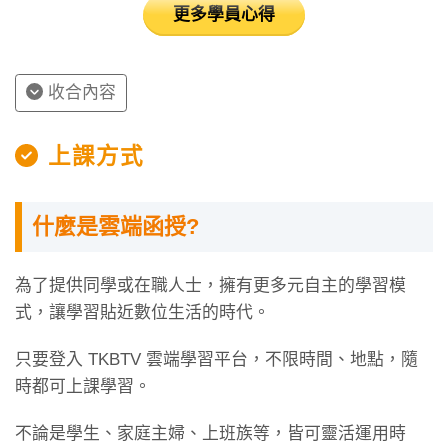
後陸續提出的：
更多學員心得
(1) 倡導聯盟（advocacy coalition）
收合內容
(2) 政策窗（policy window）
(3) 政策網絡（policy network）
上課方式
當然，面對眾多的學理知識與名詞定義，會有許多
同學將行政學、公共管理及公共政策（俗稱的「行
什麼是雲端函授?
政學三合一」）視為一種背科，但這在某種程度上
乃是一種誤解。試想：若是考生對於公共行政領域
為了提供同學或在職人士，擁有更多元自主的學習模
的基本概念，無法取得一定的掌握和理解，那麼在
式，讓學習貼近數位生活的時代。
學習與演練方面將會「事倍功半」，最終淪於支離
破碎的背誦與拼湊而已。有鑑於此，上課時老師會
只要登入 TKBTV 雲端學習平台，不限時間、地點，隨
特別強調學理名詞的界定，並於授課講義中擷取多
時都可上課學習。
位國內外學者的定義，讓同學們得以先吸收多元的
不論是學生、家庭主婦、上班族等，皆可靈活運用時
觀點，進而詮釋出屬於自己的論點與看法（尤其公