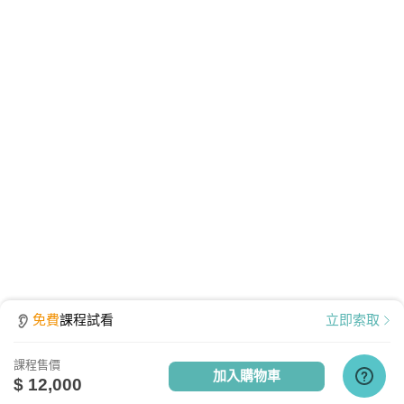
（3）政府公共關係／政府行銷／政策行銷
播放檔案大小為 531 MB，為提供學員觀看課程之品
質、防護安全，皆經過多重防毒保護、下載無疑。
（4）政策網絡
（5）政策工具
其中，政府在規劃與執行政策（尤其是重大且爭議
的政策）時，若能做好「政策溝通」與「政策行
銷」的工作，再加上平時得以維繫良好的「公共關
係」，藉以建立不錯的正面形象的話，相信各界的
「政策順服」（policy compliance）將能有效提
升。換言之，亦即相關的多元利害關係人都能接
受、支持並配合政策的推動，以有效的達成政策目
標。
免費
課程試看
立即索取
再者，有別於過去第一代政策執行的觀點，亦即
課程售價
「由上而下」的執行觀點，主張「有好的政策規
加入購物車
$ 12,000
劃，便有好的政策執行」；第二代政策執行的「由