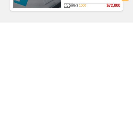
$72,000
領取$
1000
如何查看課程
首次使用，請至
TKBTV 下載並安裝「課程播放器」。
播放檔案大小為 531 MB，為提供學員觀看課程之品