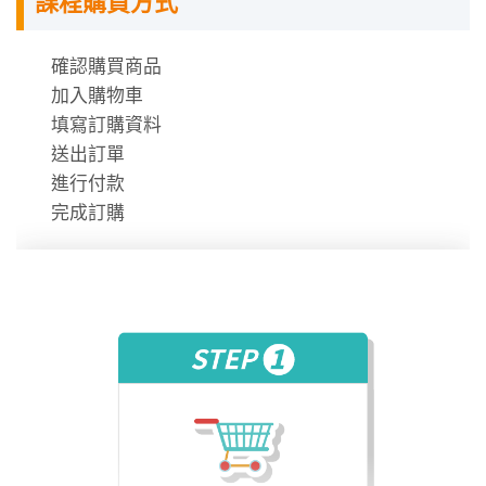
課程購買方式
課程需使用「電腦」「平板」「手機」觀看課程，
不提供DVD光碟。
課程有時數限制，時數僅在撥放狀態才會進行扣
確認購買商品
除。
加入購物車
時數使用說明
填寫訂購資料
送出訂單
進行付款
完成訂購