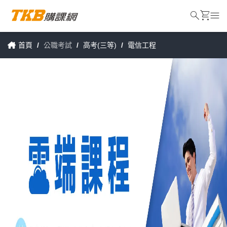
search
shopping_cart
menu
首頁
/
公職考試
/
高考(三等)
/
電信工程