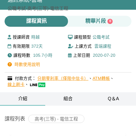
通訊系統-雲端
公職考試-
高考(三等)-
電信工程
課程資訊
精華片段
0
授課師資
時越
課程類型
公職考試
有效期限
372天
上課方式
雲端課程
課程時數
105.7小時
上架日期
2020-07-20
時數使用說明
付款方式：
分期零利率（僅限中信卡）
、
ATM轉帳
、
線上刷卡
、
介紹
組合
Q＆A
課程列表
高考(三等) - 電信工程