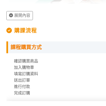
展開內容
購課流程
課程購買方式
授課程內容
確認購買商品
指定教材講義
加入購物車
課程需使用「電腦」「平板」「手機」觀看課程，不
填寫訂購資料
課程有時數限制，時數僅在撥放狀態才會進行扣除
送出訂單
時數使用說明
進行付款
完成訂購