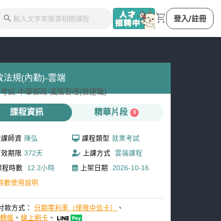
shopping_cart
search
登入/註冊
政法規(內勤)-雲端
考試-
中華郵政-
風險管理(營運職)
課程資訊
精華片段
0
授課師資
陳弘
課程類型
就業考試
有效期限
372天
上課方式
雲端課程
課程時數
12.2小時
上架日期
2026-10-16
時數使用說明
付款方式：
分期零利率（僅限中信卡）
、
M轉帳
、
線上刷卡
、