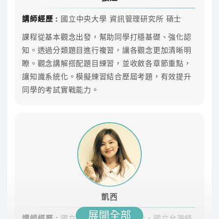
※TKB 購課網保有隨時修改、變更、暫停或終止本活動內容
之權利※
講師經歷 :
國立中央大學 資訊管理研究所 碩士
課程從基本觀念出發，幫助同學打穩基礎、強化認
課程特色
知。透過分類題目進行複習，讓各觀念更加清晰明
瞭。觀念講解搭配題目練習，並收斂各章節重點，
透過系統性教學，以及豐富的學習服務，帶你輕鬆
讓知識系統化。模擬練習結合歷屆考題，有效提升
掌握中華電信應考技巧
同學的考試實戰能力。
系統化教學
幫助本科生強上加強，讓非本科生從零開始也能一舉上
榜！
課程最齊全
專業師資團隊，教學內容紮實完整，課程類組選擇多元
豐富課後資源
課後LINE社群與其他考生切磋討論、專員1對1諮詢協助
凱西
制定讀書計畫
展開全部
講師經歷 :
國立政治大學語言學博士、國立台灣師