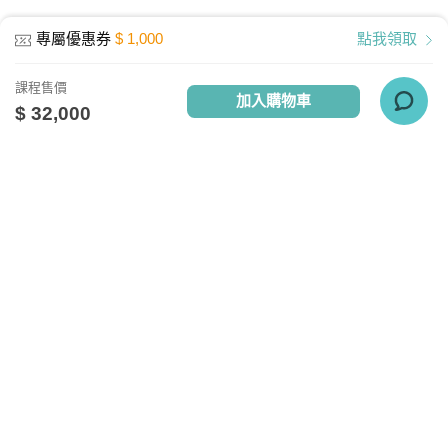
網路設備：有線網路、無線WiFi、行動網
專屬優惠券
$ 1,000
點我領取
路
其他週邊需求：耳機或喇叭
課程售價
加入購物車
執行環境
$ 32,000
電腦: Windows10、Mac10.13、Linux
APP：Android 4.4 以上、IOS 9 -14.4以
上
關於我們
相關社群
相關網站
TV雲端播放器最新版本4.9連線需求
台灣知識庫簡介
TKB銀行
TKBTV雲端學習
實測網路頻寬約 30M以上
台大網路測速
、
Speedtest網路測速
服務與問答
TKB美語
TKBXO題庫
人才招募
好學阿宅
以行動裝置觀看雲端教育課程，宜採用
會員權益說明
狀元閣公職
WiFi觀看為優先選擇。(但若使用WiFi觀
反詐騙聲明
大學升了沒
看仍有不順或斷線情形，則建議改採網速
較穩定的有線網路進行課程觀看)
隱私權政策
甄試FUN試
TKB日文報報