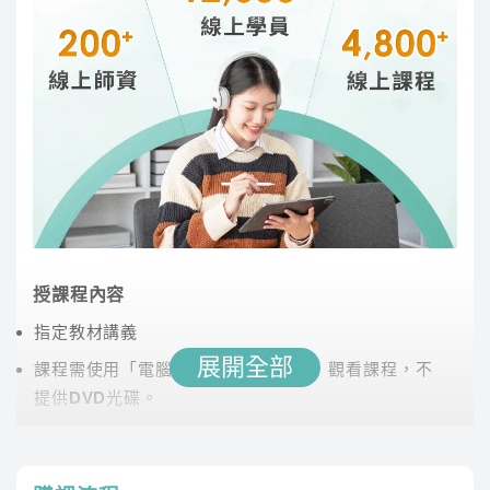
(公)
講師經歷 :
國立政治大學 英語系、前長榮航空機場
地勤訓練負責人
程式語言(程
張逸
30
雲端
傑瑞老師用系統化的教學，讓學生能夠輕鬆掌握語
式設計)
言結構。親自批改同學練習的考古題，提供個人化
指導，並整理出應考必備的單字書，增強同學的詞
資料庫
張逸
22.5
雲端
彙量。課堂氣氛輕鬆有趣，老師口條清晰，讓學習
※此為預估時數，課程時數依照老師實際授課為主
過程既有效又愉快。
※資訊A與資訊B詳細差別請點選右下角線上客服諮詢
授課程內容
為什麼選擇TKB
指定教材講義
為什麼你需要這門課程？
展開全部
課程需使用「電腦」「平板」「手機」觀看課程，不
1.破千學員口碑推薦，35年專業輔考經驗，專業師資
提供DVD光碟。
團隊，佔榜率最高
課程有時數限制，時數僅在撥放狀態才會進行扣除。
2.考中華電信要花很多錢嗎？
NO！
全修班價格更優
時數使用說明
惠！
YES！