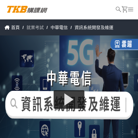
search
shopping_cart
menu
首頁
/
就業考試
/
中華電信
/
資訊系統開發及維運