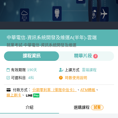
中華電信-資訊系統開發及維運A(半年)-雲端
就業考試-
中華電信-
資訊系統開發及維運
課程資訊
精華片段
2
有效期限
190天
上課方式
雲端課程
可選科目
4科
時數使用說明
付款方式：
分期零利率（僅限中信卡）
、
ATM轉帳
、
線上刷卡
、
介紹
選購課程
試看