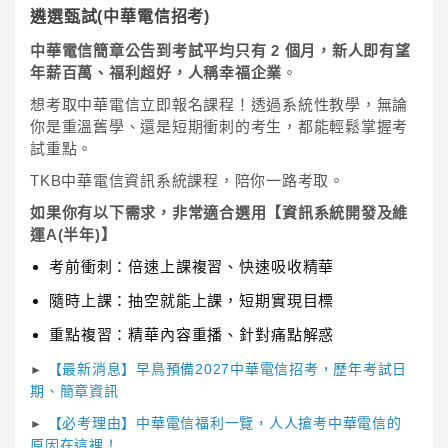
遴選甄試(中華電信招考)
中華電信簡章公告到考試平均只有 2 個月，新人即有望
年薪百萬、福利超好，人稱幸福企業
。
想考取中華電信立即報名課程！透過系統性教學，無論
你是重溫舊學、還是短期衝刺的考生，都能輕鬆掌握考
試重點。
TKB中華電信資訊系統課程，陪你一路考取。
如果你有以下需求，非常適合選用【資訊系統開發及維
運A(半年)】
考前衝刺：倍速上課複習、快速吸收精華
隨時上課：抽空就能上課，短期實現目標
重點複習：精華內容重播、針對痛點解惑
【最新消息】早鳥預備2027中華電信招考，歷年考試日
►
期、簡章資訊
【必考理由】中華電信福利一覽，人人搶考中華電信的
►
原因在這裡！