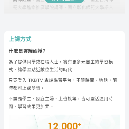
學習不受限
範大學進修推廣學院講師、國立彰化師範大學語言
雲端課程不受時間地點、不受制式課表的限制，任何時
中心講師
候都可以好好準備！
老師擅長整理金融專有名詞及銀行工作所需的英文
單詞與文法，並以淺顯易懂的方式強化學生對字根
課程內容
上課方式
的理解。透過逐步引導，協助學生突破英文學習的
難關，並掌握快速解題技巧，從而順利達成理想的
專業師資團隊領軍，共同科目、專業科目皆可自由
什麼是雲端函授?
選擇喜歡的師資來搭配
目標。
為了提供同學或在職人士，擁有更多元自主的學習模
式，讓學習貼近數位生活的時代。
科目
師資
參考時數
上課時數
只要登入 TKBTV 雲端學習平台，不限時間、地點，隨
時都可上課學習。
英文
凱西
34.5
雲端
不論是學生、家庭主婦、上班族等，皆可靈活運用時
間，學習效果更加乘。
英文
傑瑞
34.4
雲端
傑瑞
計算機概論
張逸
64.6
雲端