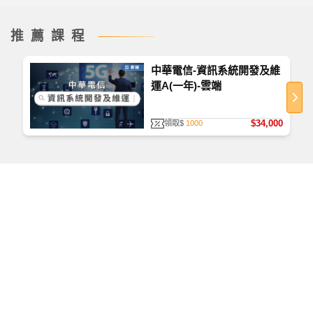
推薦課程
中華電信-資訊系統開發及維
運A(一年)-雲端
如何查看課程
首次使用，請至
TKBTV 下載並安裝「課程播放器」
。
$34,000
領取$
1000
播放檔案大小為 531 MB，為提供學員觀看課程之品
質、防護安全，皆經過多重防毒保護、下載無疑。