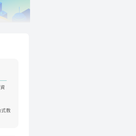
、資
動式教