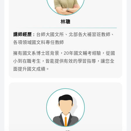
雲端課程不受時間地點、不受制式課表的限制，任何時
候都可以好好準備！
林聰
課程內容
講師經歷 :
台師大國文所、北部各大補習班教師、
各項領域國文科專任教師
專業師資團隊領軍，共同科目、專業科目AB皆可自
由選擇喜歡的師資來搭配
擁有國文系博士班背景，20年國文輔考經驗，從國
小到在職考生，皆能提供有效的學習指導，讓您全
面提升國文成績。
科目
師資
參考時數
上課時數
作文
林聰
11.3
雲端
國文(作文、
李華
13
雲端
公文)
英文
傑瑞
34.4
雲端