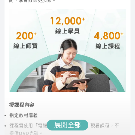
間，學習效果更加乘。
系統解析規劃與管理的架構、環評流程，有條理說
明概念。 同時「命題大綱」與「考題」作為核心主
軸，強調考試重點與答題技巧。 在各章節闡明空、
水、廢、土等核心知識，幫助同學考試獲取高分
李華
授課程內容
講師經歷 :
國立大學及補習班教師二十餘年經驗、
指定教材講義
國營事業及公職人員各項國家考試、國文、本國文
展開全部
課程需使用「電腦」「平板」「手機」觀看課程，不
學概論、國學常識等課程教學工作
提供DVD光碟。