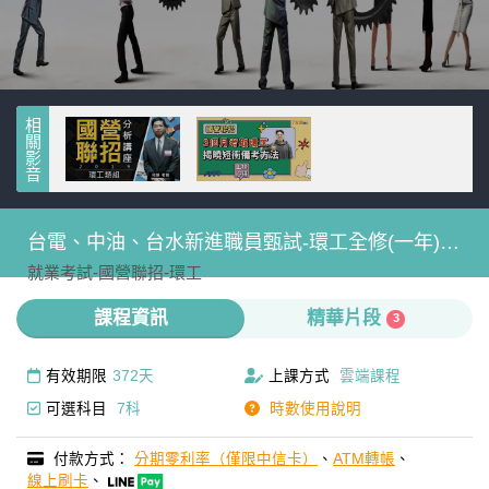
相關影音
台電、中油、台水新進職員甄試-環工全修(一年)-
就業考試-
國營聯招-
環工
雲端
課程資訊
精華片段
3
有效期限
372天
上課方式
雲端課程
可選科目
7科
時數使用說明
付款方式：
分期零利率（僅限中信卡）
、
ATM轉帳
、
線上刷卡
、