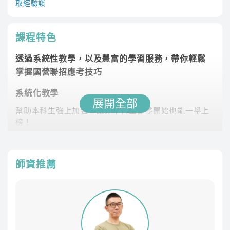
取經驗談
課程特色
透過系統性教學，以及豐富的學習服務，帶你輕鬆
掌握國營聯招應考技巧
系統化教學
展開全部
幫助本科生強上加強，讓非本科生從零開始也能一舉上
榜！
課程最齊全
專業師資團隊，教學內容紮實完整，課程類組選擇多元
師資推薦
豐富課後資源
課後LINE社群與其他考生切磋討論、專員1對1諮詢協助
制定讀書計畫
學習不受限