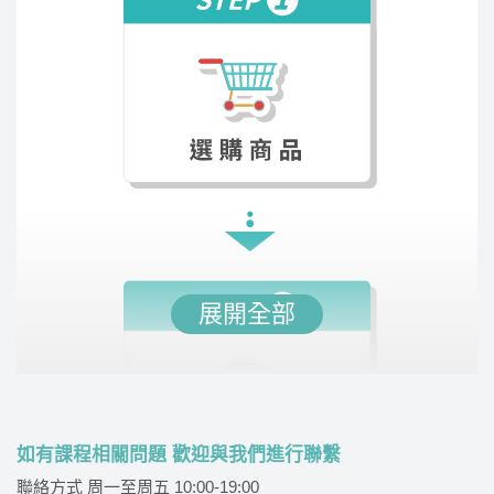
指導，並整理出應考必備的單字書，增強同學的詞
彙量。課堂氣氛輕鬆有趣，老師口條清晰，讓學習
過程既有效又愉快。
展開全部
何明
講師經歷 :
國立大學環境工程研究所碩士、國立大
學環境工程系學士
概念釐清，以清晰架構搭配詳盡圖表輔助觀念說
如有課程相關問題 歡迎與我們進行聯繫
明，協助同學迅速了解教學內容。 編排架構，各章
聯絡方式 周一至周五 10:00-19:00