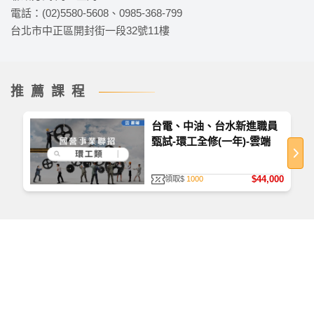
節臚列重點單元架構，利於同學掌握應考方向。
電話：(02)5580-5608、0985-368-799
台北市中正區開封街一段32號11樓
推薦課程
台電、中油、台水新進職員
甄試-環工全修(一年)-雲端
如何查看課程
首次使用，請至
TKBTV 下載並安裝「課程播放器」
。
$44,000
領取$
1000
播放檔案大小為 531 MB，為提供學員觀看課程之品
質、防護安全，皆經過多重防毒保護、下載無疑。