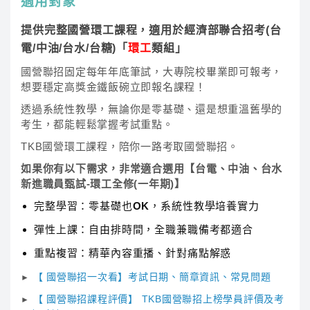
適用對象
提供完整國營環工課程，適用於經濟部聯合招考(台
電/中油/台水/台糖)「
環工
類組」
國營聯招固定每年年底筆試，大專院校畢業即可報考，
想要穩定高獎金鐵飯碗立即報名課程！
透過系統性教學，無論你是零基礎、還是想重溫舊學的
考生，都能輕鬆掌握考試重點。
TKB國營環工課程，陪你一路考取國營聯招。
如果你有以下需求，非常適合選用【台電、中油、台水
新進職員甄試-環工全修(一年期)】
完整學習：零基礎也OK，系統性教學培養實力
彈性上課：自由排時間，全職兼職備考都適合
重點複習：精華內容重播、針對痛點解惑
【 國營聯招一次看】考試日期、簡章資訊、常見問題
►
【 國營聯招課程評價】 TKB國營聯招上榜學員評價及考
►