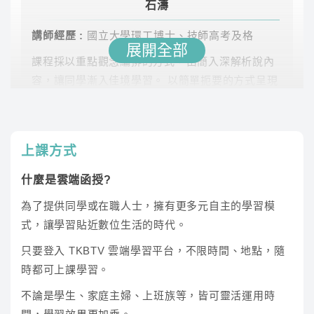
石濤
環境化學、環
石濤
51.9
雲端
講師經歷 :
國立大學環工博士、技師高考及格
境微生物
展開全部
課程採以重點觀念編排的方式，由簡入深解析說內
廢棄物處理
何明
32.1
雲端
容，讓同學漸入佳境學習。 以簡單扼要的方式呈現
觀念，並搭配圖表理解。 針對考試題目說明解題思
環境規劃與管
維，幫助同學全面性面對考試。
林駿
49.7
雲端
理
上課方式
空氣汙染
何明
35
雲端
什麼是雲端函授?
為了提供同學或在職人士，擁有更多元自主的學習模
水處理工程-
李達仁
70.1
雲端
式，讓學習貼近數位生活的時代。
給水、污水
只要登入 TKBTV 雲端學習平台，不限時間、地點，隨
※此為預估時數，課程時數依照老師實際授課為主
時都可上課學習。
林駿
※TKB 購課網國營事業專班僅部分類組有提供專班課
程，另部分為通用課程，若有疑問請點選右下角線上客
不論是學生、家庭主婦、上班族等，皆可靈活運用時
講師經歷 :
服諮詢