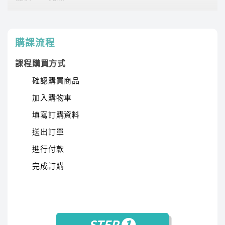
以生動教學激發學習興趣，詳細講解和範例增強文
課程有時數限制，時數僅在撥放狀態才會進行扣除。
學知識，系統歸納幫助記憶文學流變。歷年考題提
時數使用說明
升解題能力，多樣教材加深學習效果，並加入名作
購課流程
賞析促進理解提升應考能力。
課程購買方式
確認購買商品
加入購物車
填寫訂購資料
送出訂單
進行付款
傑瑞
完成訂購
講師經歷 :
國立政治大學 英語系、前長榮航空機場
地勤訓練負責人
傑瑞老師用系統化的教學，讓學生能夠輕鬆掌握語
言結構。親自批改同學練習的考古題，提供個人化