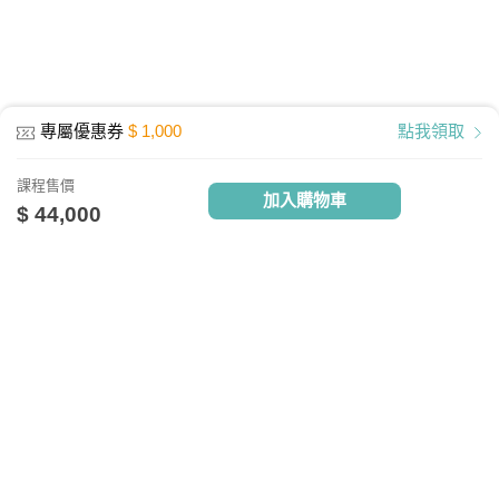
最低配備：CPU Pentium 4以上
記憶體：1GB RAM
網路設備：有線網路、無線WiFi、行動網
專屬優惠券
$ 1,000
點我領取
路
其他週邊需求：耳機或喇叭
課程售價
加入購物車
執行環境
$ 44,000
電腦: Windows10、Mac10.13、Linux
APP：Android 4.4 以上、IOS 9 -14.4以
上
關於我們
相關社群
相關網站
TV雲端播放器最新版本4.9連線需求
台灣知識庫簡介
TKB銀行
TKBTV雲端學習
實測網路頻寬約 30M以上
台大網路測速
、
Speedtest網路測速
服務與問答
TKB美語
TKBXO題庫
人才招募
好學阿宅
以行動裝置觀看雲端教育課程，宜採用
會員權益說明
狀元閣公職
WiFi觀看為優先選擇。(但若使用WiFi觀