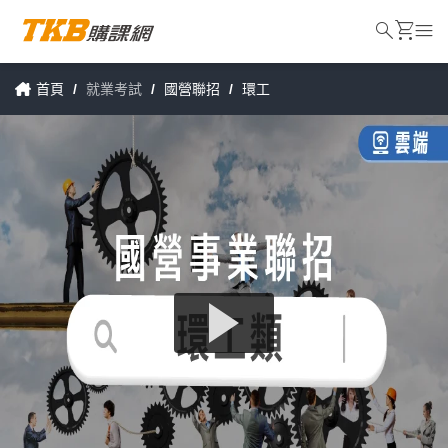
search
shopping_cart
menu
首頁
/
就業考試
/
國營聯招
/
環工