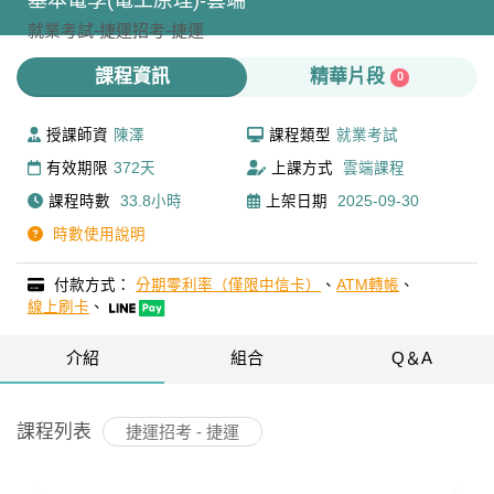
基本電學(電工原理)-雲端
就業考試-
捷運招考-
捷運
課程資訊
精華片段
0
授課師資
陳澤
課程類型
就業考試
有效期限
372天
上課方式
雲端課程
課程時數
33.8小時
上架日期
2025-09-30
時數使用說明
付款方式：
分期零利率（僅限中信卡）
、
ATM轉帳
、
線上刷卡
、
介紹
組合
Q＆A
課程列表
捷運招考 - 捷運