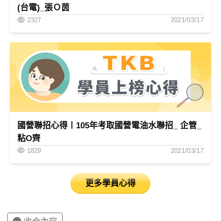
(台電)_張Ｏ茵
2327
2021/03/17
國營聯招心得〡105年考取國營電油水聯招_ 企管_
粘O齊
1829
2021/03/17
更多學員心得