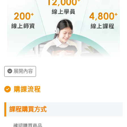
展開內容
授課程內容
購課流程
指定教材講義
課程購買方式
課程需使用「電腦」「平板」「手機」觀看課程，
不提供DVD光碟。
課程有時數限制，時數僅在撥放狀態才會進行扣
確認購買商品