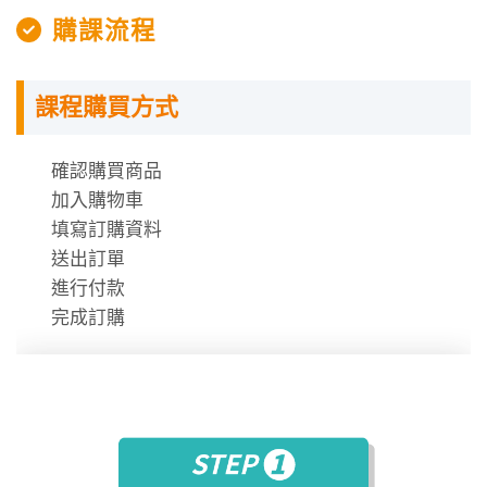
授課程內容
購課流程
指定教材講義
課程購買方式
課程需使用「電腦」「平板」「手機」觀看課程，
不提供DVD光碟。
課程有時數限制，時數僅在撥放狀態才會進行扣
確認購買商品
除。
加入購物車
時數使用說明
填寫訂購資料
送出訂單
進行付款
完成訂購