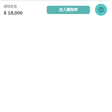
課程售價
加入購物車
$ 18,000
點擊查看課程使用說明
關於我們
相關社群
相關網站
設備需求
台灣知識庫簡介
TKB銀行
TKBTV雲端學習
服務與問答
TKB美語
TKBXO題庫
電腦硬體需求
人才招募
好學阿宅
最低配備：CPU Pentium 4以上
會員權益說明
狀元閣公職
記憶體：1GB RAM
反詐騙聲明
大學升了沒
網路設備：有線網路、無線WiFi、行動網路
隱私權政策
甄試FUN試
其他週邊需求：耳機或喇叭
TKB日文報報
研究所考試達人
執行環境
Allpass桑轉學考