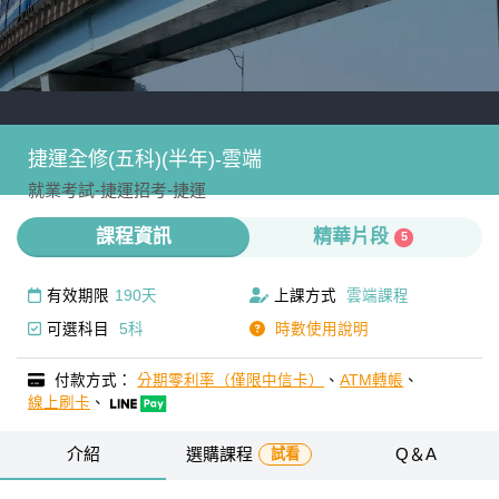
捷運全修(五科)(半年)-雲端
就業考試-
捷運招考-
捷運
課程資訊
精華片段
5
有效期限
190天
上課方式
雲端課程
可選科目
5科
時數使用說明
付款方式：
分期零利率（僅限中信卡）
、
ATM轉帳
、
線上刷卡
、
介紹
選購課程
Q＆A
試看