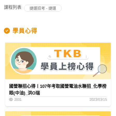
課程列表
捷運招考 - 捷運
學員心得
國營聯招心得〡107年考取國營電油水聯招_化學榜
眼(中油)_洪O瑞
2031
2023/03/15