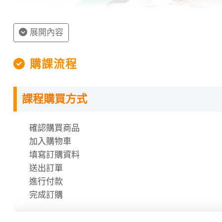
展開內容
購課流程
課程購買方式
授課程內容
確認購買商品
指定教材講義
加入購物車
課程需使用「電腦」「平板」「手機」觀看課程，不
填寫訂購資料
課程有時數限制，時數僅在撥放狀態才會進行扣除
送出訂單
時數使用說明
進行付款
完成訂購