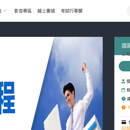
keyboard_arrow_down
息
影音專區
線上書城
考試行事曆
國
公職
AT