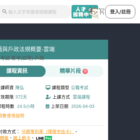
shopping_cart
search
登入/註冊
籍與戶政法規概要-雲端
考試-
普考(四等)-
戶政
課程資訊
精華片段
0
授課師資
陳弘
課程類型
公職考試
有效期限
372天
上課方式
雲端課程
課程時數
24.5小時
上架日期
2026-04-03
時數使用說明
付款方式：
分期零利率（僅限中信卡）
、
M轉帳
、
線上刷卡
、