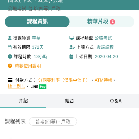
國文(作文、公文)-雲端
公職考試-
普考(四等)-
戶政
課程資訊
精華片段
2
授課師資
李華
課程類型
公職考試
有效期限
372天
上課方式
雲端課程
課程時數
13小時
上架日期
2020-04-20
時數使用說明
付款方式：
分期零利率（僅限中信卡）
、
ATM轉帳
、
線上刷卡
、
介紹
組合
Q＆A
課程列表
普考(四等) - 戶政