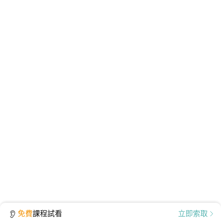
首次使用，請至
TKBTV 下載並安裝「課程播放器」。
播放檔案大小為 531 MB，為提供學員觀看課程之品
質、防護安全，皆經過多重防毒保護、下載無疑。
免費
課程試看
立即索取