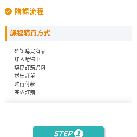
授課程內容
購課流程
指定教材講義
課程購買方式
課程需使用「電腦」「平板」「手機」觀看課程，
不提供DVD光碟。
課程有時數限制，時數僅在撥放狀態才會進行扣
確認購買商品
除。
加入購物車
時數使用說明
填寫訂購資料
送出訂單
進行付款
完成訂購