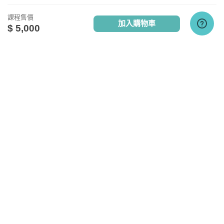
課程售價
加入購物車
$ 5,000
點擊查看課程使用說明
關於我們
相關社群
相關網站
設備需求
台灣知識庫簡介
TKB銀行
TKBTV雲端學習
服務與問答
TKB美語
TKBXO題庫
電腦硬體需求
人才招募
好學阿宅
最低配備：CPU Pentium 4以上
會員權益說明
狀元閣公職
記憶體：1GB RAM
反詐騙聲明
大學升了沒
網路設備：有線網路、無線WiFi、行動網路
隱私權政策
甄試FUN試
其他週邊需求：耳機或喇叭
TKB日文報報
研究所考試達人
執行環境
Allpass桑轉學考