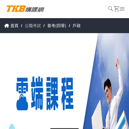
search
shopping_cart
menu
首頁
/
公職考試
/
普考(四等)
/
戶政