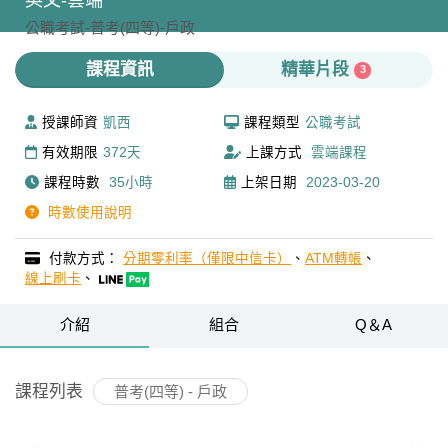
英文-雲端
公職考試-
普考(四等)-
戶政
課程資訊
精華片段
3
授課師資
凱西
課程類型
公職考試
有效期限
372天
上課方式
雲端課程
課程時數
35小時
上架日期
2023-03-20
時數使用說明
付款方式：
分期零利率（僅限中信卡）
、
ATM轉帳
、
線上刷卡
、
介紹
組合
Q＆A
課程列表
普考(四等) - 戶政