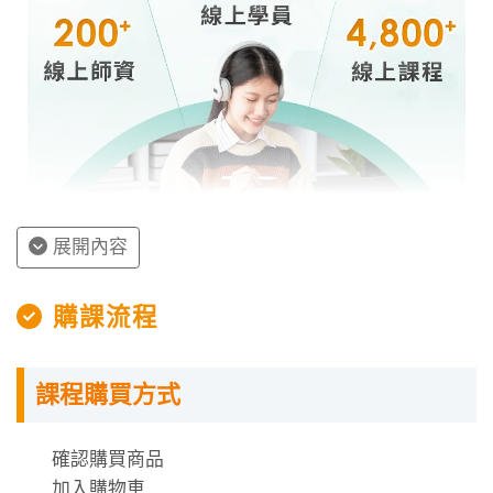
展開內容
授課程內容
購課流程
指定教材講義
課程購買方式
課程需使用「電腦」「平板」「手機」觀看課程，
不提供DVD光碟。
課程有時數限制，時數僅在撥放狀態才會進行扣
確認購買商品
除。
加入購物車