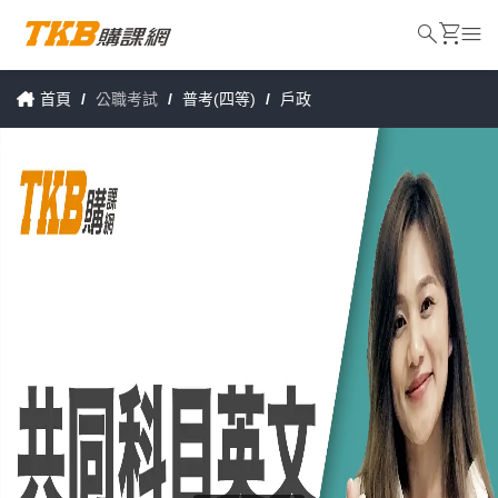
search
shopping_cart
menu
首頁
/
公職考試
/
普考(四等)
/
戶政