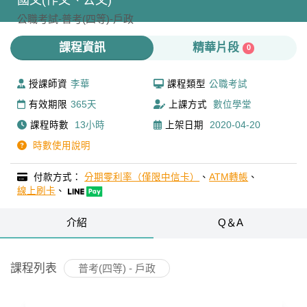
國文(作文、公文)
公職考試-
普考(四等)-
戶政
課程資訊
精華片段
0
授課師資
李華
課程類型
公職考試
有效期限
365天
上課方式
數位學堂
課程時數
13小時
上架日期
2020-04-20
時數使用說明
付款方式：
分期零利率（僅限中信卡）
、
ATM轉帳
、
線上刷卡
、
介紹
Q＆A
課程列表
普考(四等) - 戶政