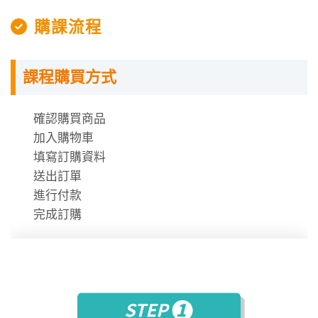
購課流程
課程購買方式
授課程內容
確認購買商品
數位學堂採用上網「預約座位」機制，同學可到網站上
加入購物車
依預約的學習時段，到相關教室上課。
填寫訂購資料
每次預約的時間分成「 200 分鐘」與「100 分鐘」兩類
送出訂單
場次，全台數位學堂的場次，會根據據點不同進行調
進行付款
整。
完成訂購
一天約有 2 至 4 場次可供選擇。
此外，數位學堂的學習時數計算方式，是以每次的「上
課時間」而非「課堂數量」計算。