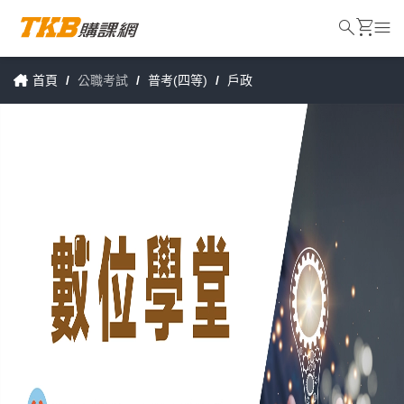
search
shopping_cart
menu
首頁
/
公職考試
/
普考(四等)
/
戶政