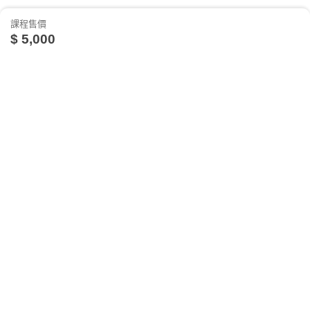
課程售價
$ 5,000
關於我們
相關社群
相關網站
台灣知識庫簡介
TKB銀行
TKBTV雲端學習
如何預約課程
服務與問答
TKB美語
TKBXO題庫
人才招募
好學阿宅
至數位學堂的首頁，點選「學員專區」。
會員權益說明
狀元閣公職
進入「學員專區」後，點選「學員預約上課座
反詐騙聲明
大學升了沒
位」，出現登錄畫面，輸入您的帳號及密碼。
隱私權政策
甄試FUN試
登入後，在左方點選「預約座位」的選項後，會出
TKB日文報報
現預約上課座位的欄位。
研究所考試達人
按欄位選擇你預計上課的課程名稱、上課日期、上
Allpass桑轉學考