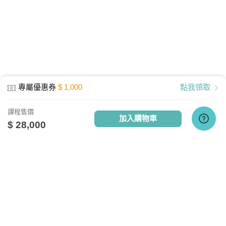
專屬優惠券
$ 1,000
點我領取
課程售價
加入購物車
$ 28,000
點擊查看課程使用說明
關於我們
相關社群
相關網站
設備需求
台灣知識庫簡介
TKB銀行
TKBTV雲端學習
服務與問答
TKB美語
TKBXO題庫
電腦硬體需求