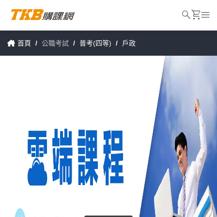
search
shopping_cart
menu
首頁
/
公職考試
/
普考(四等)
/
戶政