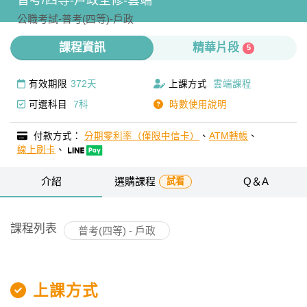
普考/四等-戶政全修-雲端
公職考試-
普考(四等)-
戶政
課程資訊
精華片段
5
有效期限
372天
上課方式
雲端課程
可選科目
7科
時數使用說明
付款方式：
分期零利率（僅限中信卡）
、
ATM轉帳
、
線上刷卡
、
介紹
選購課程
Q＆A
試看
課程列表
普考(四等) - 戶政
上課方式