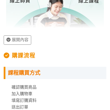
展開內容
授課程內容
購課流程
指定教材講義
課程購買方式
課程需使用「電腦」「平板」「手機」觀看課程，
不提供DVD光碟。
課程有時數限制，時數僅在撥放狀態才會進行扣
確認購買商品
除。
加入購物車
時數使用說明
填寫訂購資料
送出訂單