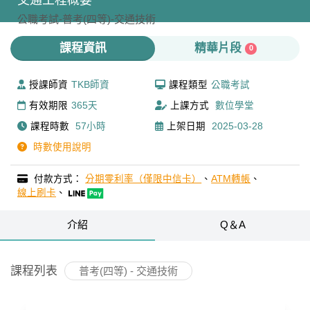
交通工程概要
公職考試-
普考(四等)-
交通技術
課程資訊
精華片段
0
授課師資
TKB師資
課程類型
公職考試
有效期限
365天
上課方式
數位學堂
課程時數
57小時
上架日期
2025-03-28
時數使用說明
付款方式：
分期零利率（僅限中信卡）
、
ATM轉帳
、
線上刷卡
、
介紹
Q＆A
課程列表
普考(四等) - 交通技術