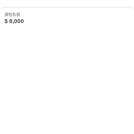
課程售價
$ 8,000
關於我們
相關社群
相關網站
台灣知識庫簡介
TKB銀行
TKBTV雲端學習
如何預約課程
服務與問答
TKB美語
TKBXO題庫
人才招募
好學阿宅
至數位學堂的首頁，點選「學員專區」。
會員權益說明
狀元閣公職
進入「學員專區」後，點選「學員預約上課座
反詐騙聲明
大學升了沒
位」，出現登錄畫面，輸入您的帳號及密碼。
隱私權政策
甄試FUN試
登入後，在左方點選「預約座位」的選項後，會出
TKB日文報報
現預約上課座位的欄位。
研究所考試達人
按欄位選擇你預計上課的課程名稱、上課日期、上