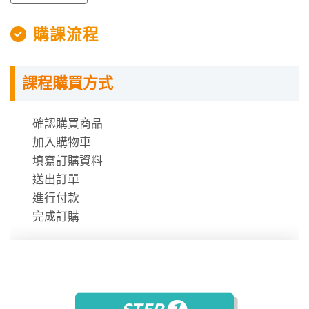
購課流程
課程購買方式
授課程內容
確認購買商品
數位學堂採用上網「預約座位」機制，同學可到網站上
加入購物車
依預約的學習時段，到相關教室上課。
填寫訂購資料
每次預約的時間分成「 200 分鐘」與「100 分鐘」兩類
送出訂單
場次，全台數位學堂的場次，會根據據點不同進行調
進行付款
整。
完成訂購
一天約有 2 至 4 場次可供選擇。
此外，數位學堂的學習時數計算方式，是以每次的「上
課時間」而非「課堂數量」計算。