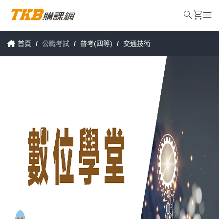
search
shopping_cart
menu
首頁
/
公職考試
/
普考(四等)
/
交通技術