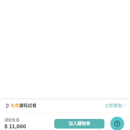
播放檔案大小為 531 MB，為提供學員觀看課程之品
質、防護安全，皆經過多重防毒保護、下載無疑。
免費
課程試看
立即索取
課程售價
加入購物車
$ 11,000