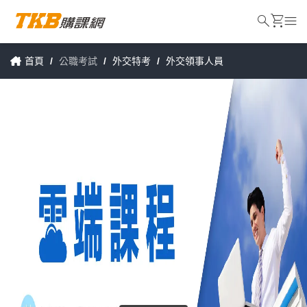
search
shopping_cart
menu
首頁
/
公職考試
/
外交特考
/
外交領事人員