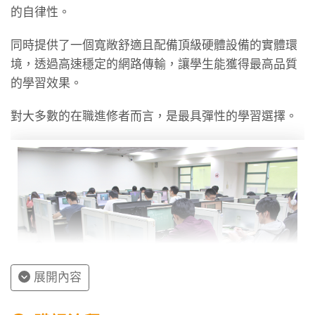
的自律性。
同時提供了一個寬敞舒適且配備頂級硬體設備的實體環
境，透過高速穩定的網路傳輸，讓學生能獲得最高品質
的學習效果。
外交特考心得〡114年考取三等外交領事人員(英文
組一)_郭O瑋
對大多數的在職進修者而言，是最具彈性的學習選擇。
作為非本科專業背景的我，透過 TKB 豐富的課程
資源與筆試到口試一條龍的課程規劃紮實打底，並
在備考漫途中找到生活的平衡，最終成功實現外交
75
2026/07/25
官夢想。
展開內容