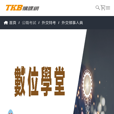
search
shopping_cart
menu
首頁
/
公職考試
/
外交特考
/
外交領事人員