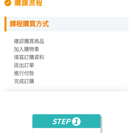
購課流程
課程購買方式
授課程內容
確認購買商品
數位學堂採用上網「預約座位」機制，同學可到網站上
加入購物車
依預約的學習時段，到相關教室上課。
填寫訂購資料
每次預約的時間分成「 200 分鐘」與「100 分鐘」兩類
送出訂單
場次，全台數位學堂的場次，會根據據點不同進行調
進行付款
外交特考心得〡114年考取三等外交領事人員(法文
整。
完成訂購
組)_黃O晟
一天約有 2 至 4 場次可供選擇。
在事情未成功之前，一切總看似不可能！外交特考
備考過程中，僅憑藉著「自律」、「堅持」、「信
此外，數位學堂的學習時數計算方式，是以每次的「上
念」一路走到終點，順利錄取外交領事人員法文組
92
2026/07/25
課時間」而非「課堂數量」計算。
與僑務行政雙榜！
因此，若無法準時至數位學堂上課，請在上課前一天到