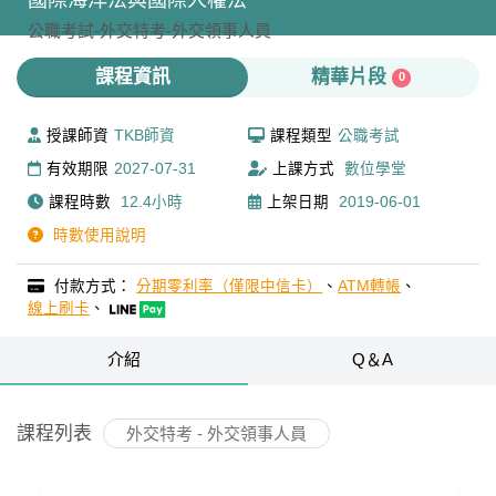
國際海洋法與國際人權法
公職考試-
外交特考-
外交領事人員
課程資訊
精華片段
0
授課師資
TKB師資
課程類型
公職考試
有效期限
2027-07-31
上課方式
數位學堂
課程時數
12.4小時
上架日期
2019-06-01
時數使用說明
付款方式：
分期零利率（僅限中信卡）
、
ATM轉帳
、
線上刷卡
、
介紹
Q＆A
課程列表
外交特考 - 外交領事人員