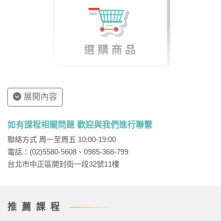
網站上取消預約，讓系統回填你的學習時數，避免讓自
己的學習權益損失。
展開內容
如有課程相關問題 歡迎與我們進行聯繫
聯絡方式 周一至周五 10:00-19:00
電話：(02)5580-5608、0985-368-799
台北市中正區開封街一段32號11樓
外交特考心得〡113年考取三等外交領事人員(法文
推薦課程
組)榜首_楊O豪