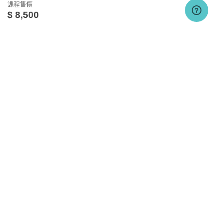
課程售價
$ 8,500
關於我們
相關社群
相關網站
台灣知識庫簡介
TKB銀行
TKBTV雲端學習
如何預約課程
服務與問答
TKB美語
TKBXO題庫
人才招募
好學阿宅
至數位學堂的首頁，點選「學員專區」。
會員權益說明
狀元閣公職
進入「學員專區」後，點選「學員預約上課座
反詐騙聲明
大學升了沒
位」，出現登錄畫面，輸入您的帳號及密碼。
隱私權政策
甄試FUN試
登入後，在左方點選「預約座位」的選項後，會出
TKB日文報報
現預約上課座位的欄位。
研究所考試達人
按欄位選擇你預計上課的課程名稱、上課日期、上
Allpass桑轉學考
課地點以及上課的時段，一切填妥後，點選「送