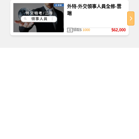
TKB在外交特考的課程上相當完整，無論在師資、
外特-外交領事人員全修-雲
教材及工作團隊上均在外交特考有著相當豐富的經
端
驗，讓同學不論在準備筆試及面試的路途上，都能
111
2026/07/24
有著相當完備的後勤支援，相當值得推薦 !
$62,000
領取$
1000
更多學員心得