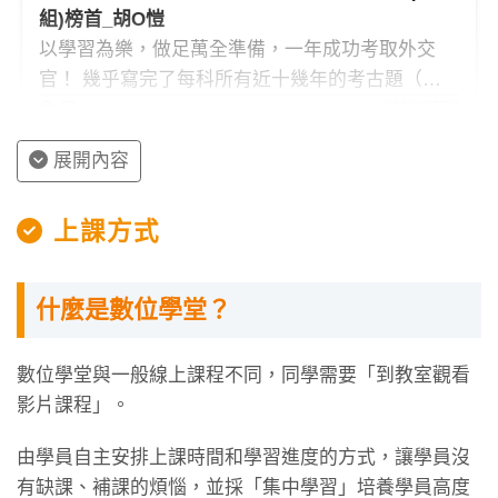
組)榜首_胡O愷
以學習為樂，做足萬全準備，一年成功考取外交
官！ 幾乎寫完了每科所有近十幾年的考古題（申
論加選擇），在此情形下，考場上的一切變得從從
82
2026/07/28
容容、游刃有餘。
展開內容
上課方式
什麼是數位學堂？
數位學堂與一般線上課程不同，同學需要「到教室觀看
影片課程」。
由學員自主安排上課時間和學習進度的方式，讓學員沒
有缺課、補課的煩惱，並採「集中學習」培養學員高度