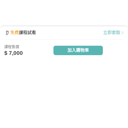
免費
課程試看
立即索取
課程售價
加入購物車
$ 7,000
點擊查看課程使用說明
關於我們
相關社群
相關網站
設備需求
台灣知識庫簡介
TKB銀行
TKBTV雲端學習
服務與問答
TKB美語
TKBXO題庫
電腦硬體需求
人才招募
好學阿宅
最低配備：CPU Pentium 4以上
會員權益說明
狀元閣公職