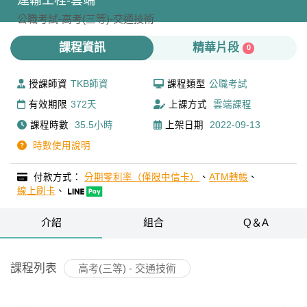
運輸工程-雲端
公職考試-
高考(三等)-
交通技術
課程資訊
精華片段
0
授課師資
TKB師資
課程類型
公職考試
有效期限
372天
上課方式
雲端課程
課程時數
35.5小時
上架日期
2022-09-13
時數使用說明
付款方式：
分期零利率（僅限中信卡）
、
ATM轉帳
、
線上刷卡
、
介紹
組合
Q＆A
課程列表
高考(三等) - 交通技術