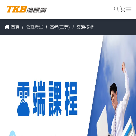
search
shopping_cart
menu
首頁
/
公職考試
/
高考(三等)
/
交通技術