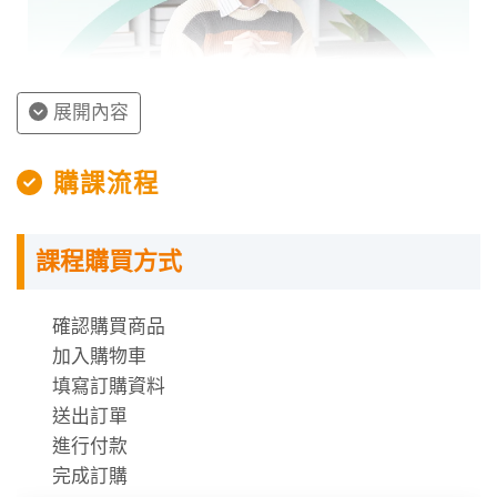
展開內容
授課程內容
購課流程
指定教材講義
課程購買方式
課程需使用「電腦」「平板」「手機」觀看課程，
不提供DVD光碟。
課程有時數限制，時數僅在撥放狀態才會進行扣
確認購買商品
除。
加入購物車
時數使用說明
填寫訂購資料
送出訂單
進行付款
完成訂購