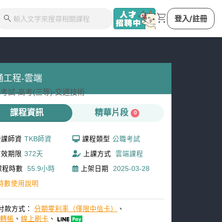
shopping_cart
search
登入/註冊
通工程-雲端
考試-
高考(三等)-
交通技術
課程資訊
精華片段
0
授課師資
TKB師資
課程類型
公職考試
有效期限
372天
上課方式
雲端課程
課程時數
55.9小時
上架日期
2025-03-28
時數使用說明
付款方式：
分期零利率（僅限中信卡）
、
M轉帳
、
線上刷卡
、