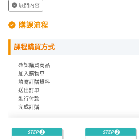
展開內容
購課流程
課程購買方式
授課程內容
確認購買商品
指定教材講義
加入購物車
課程需使用「電腦」「平板」「手機」觀看課程，不
填寫訂購資料
課程有時數限制，時數僅在撥放狀態才會進行扣除
送出訂單
時數使用說明
進行付款
完成訂購