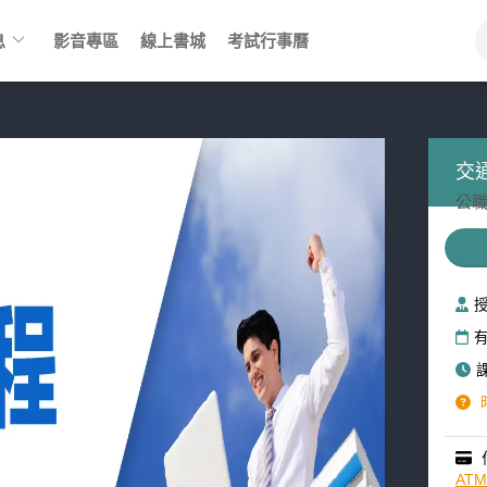
keyboard_arrow_down
息
影音專區
線上書城
考試行事曆
交
公職
AT