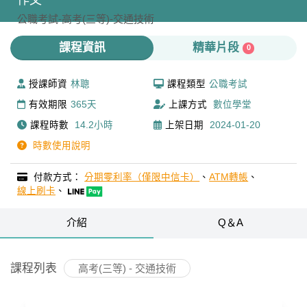
作文
公職考試-
高考(三等)-
交通技術
課程資訊
精華片段
0
授課師資
林聰
課程類型
公職考試
有效期限
365天
上課方式
數位學堂
課程時數
14.2小時
上架日期
2024-01-20
時數使用說明
付款方式：
分期零利率（僅限中信卡）
、
ATM轉帳
、
線上刷卡
、
介紹
Q＆A
課程列表
高考(三等) - 交通技術