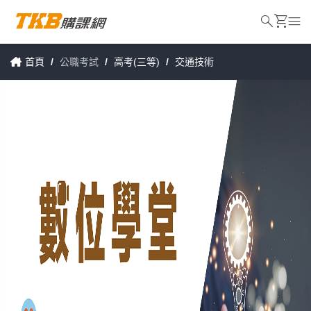
search
shopping_cart
menu
首頁
/
公職考試
/
高考(三等)
/
交通技術