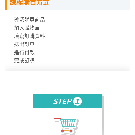
課程購買方式
授課程內容
確認購買商品
數位學堂採用上網「預約座位」機制，同學可到網站上
加入購物車
依預約的學習時段，到相關教室上課。
填寫訂購資料
每次預約的時間分成「 200 分鐘」與「100 分鐘」兩類
送出訂單
場次，全台數位學堂的場次，會根據據點不同進行調
進行付款
整。
完成訂購
一天約有 2 至 4 場次可供選擇。
此外，數位學堂的學習時數計算方式，是以每次的「上
課時間」而非「課堂數量」計算。
因此，若無法準時至數位學堂上課，請在上課前一天到
網站上取消預約，讓系統回填你的學習時數，避免讓自
己的學習權益損失。