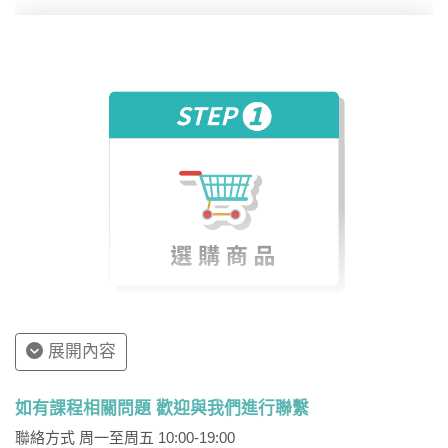
一天約有 2 至 4 場次可供選擇。
此外，數位學堂的學習時數計算方式，是以每次的「上
課時間」而非「課堂數量」計算。
因此，若無法準時至數位學堂上課，請在上課前一天到
網站上取消預約，讓系統回填你的學習時數，避免讓自
己的學習權益損失。
展開內容
如有課程相關問題 歡迎與我們進行聯繫
聯絡方式 周一至周五 10:00-19:00