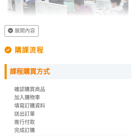
展開內容
購課流程
課程購買方式
授課程內容
確認購買商品
數位學堂採用上網「預約座位」機制，同學可到網站上
加入購物車
依預約的學習時段，到相關教室上課。
填寫訂購資料
每次預約的時間分成「 200 分鐘」與「100 分鐘」兩類
送出訂單
場次，全台數位學堂的場次，會根據據點不同進行調
進行付款
整。
完成訂購