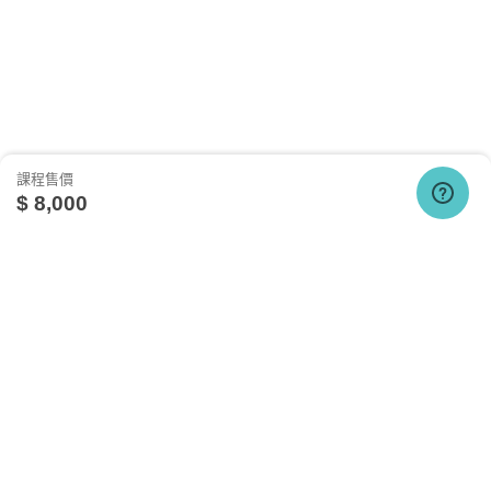
課程售價
$ 8,000
關於我們
相關社群
相關網站
台灣知識庫簡介
TKB銀行
TKBTV雲端學習
如何預約課程
服務與問答
TKB美語
TKBXO題庫
人才招募
好學阿宅
至數位學堂的首頁，點選「學員專區」。
會員權益說明
狀元閣公職
進入「學員專區」後，點選「學員預約上課座