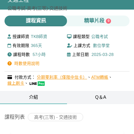
交通工程
公職考試-
高考(三等)-
交通技術
課程資訊
精華片段
0
授課師資
TKB師資
課程類型
公職考試
有效期限
365天
上課方式
數位學堂
課程時數
57小時
上架日期
2025-03-28
時數使用說明
付款方式：
分期零利率（僅限中信卡）
、
ATM轉帳
、
線上刷卡
、
介紹
Q＆A
課程列表
高考(三等) - 交通技術