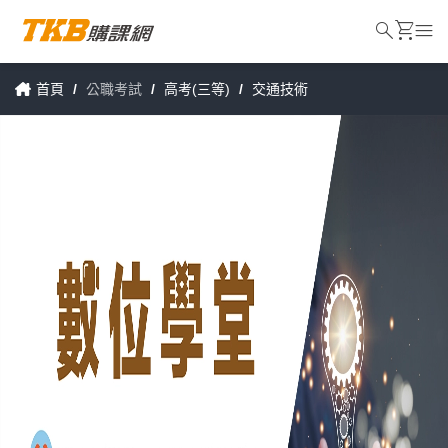
search
shopping_cart
menu
首頁
/
公職考試
/
高考(三等)
/
交通技術