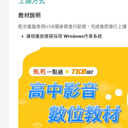
上課方式
生物
5 本（彩色）
教材說明
物理
6本
配合電腦使用USB隨身碟進行認證，完成後即進行上課
化學
15 本
課程播放硬碟採用 Windows作業系統
※群星學堂講義為註記彩色者，皆為黑白講義
學員獨享服務
班級導師關懷
我們的專業班級導師將關懷每位學生，幫助他們訂定合
線上解題群組
學生可以隨時在線上解題群組中提問，專業老師隨拍即