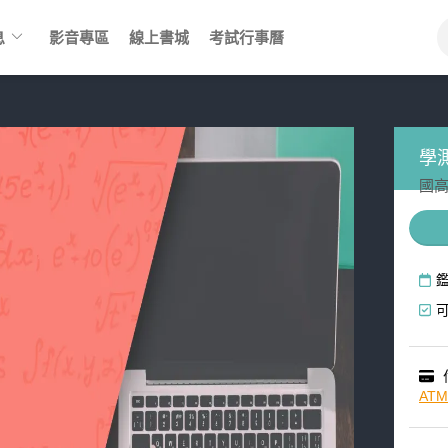
keyboard_arrow_down
息
影音專區
線上書城
考試行事曆
學測
國高
AT