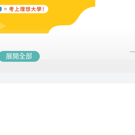
劃未來的學習道路，讓學生在升學過程中無後顧之憂。
展開全部
畫質，操作介面更加輕易上手。