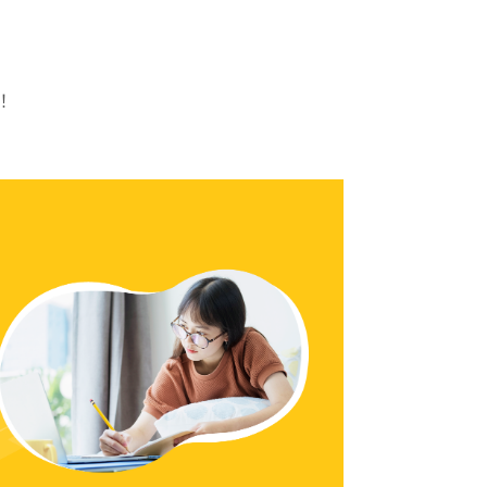
游夏
165小時
董人龍
136小時
！
王宇團隊、道葳
151 小時
適的讀書計劃，確保學習目標達成。
答，確保學生問題能夠迅速得到解答。