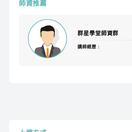
師資推薦
科目
講義
群星學堂師資群
國文
14 本
講師經歷 :
英文
5 本
數學
6 本
地理
5 本
歷史
5 本
公民
5 本 + 地科必修 1 本