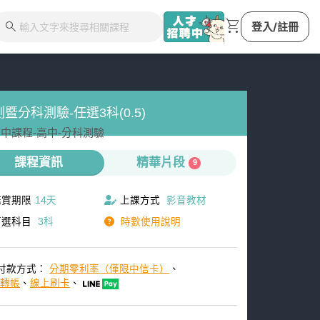
shopping_cart
search
登入/註冊
暨分科測驗-任選3科(0.5)
中課程-
高中-
分科測驗
課程資訊
精華片段
9
鑑賞期限
14天
上課方式
影音教材
可選科目
3科
時數使用說明
付款方式：
分期零利率（僅限中信卡）
、
M轉帳
、
線上刷卡
、