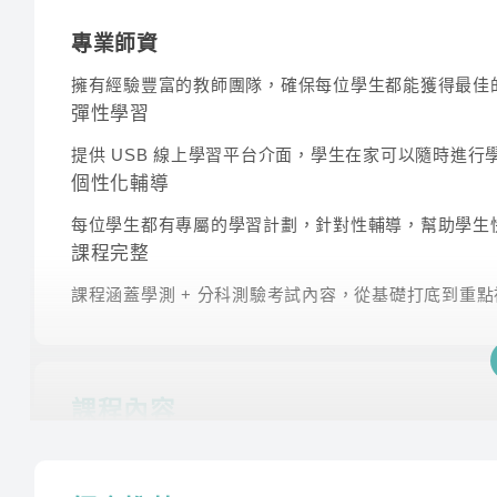
專業師資
擁有經驗豐富的教師團隊，確保每位學生都能獲得最佳
彈性學習
提供 USB 線上學習平台介面，學生在家可以隨時進
個性化輔導
每位學生都有專屬的學習計劃，針對性輔導，幫助學生
課程完整
課程涵蓋學測 + 分科測驗考試內容，從基礎打底到重
課程內容
參考以下課程內容，任選以下3科科目。(詳情以實際產
專業的師資團隊將提供完整的課程輔導，確保學生在考