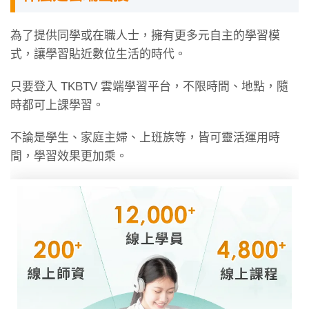
課程詳情
為了提供同學或在職人士，擁有更多元自主的學習模
式，讓學習貼近數位生活的時代。
這門課程專為這樣的你設計
為什麼你需要這門課程？
老師怎麼教？
只要登入 TKBTV 雲端學習平台，不限時間、地點，隨
推薦試聽&參考用書
系列課程
課程目錄
時都可上課學習。
常見Q&A
不論是學生、家庭主婦、上班族等，皆可靈活運用時
這門課程專為這樣的你設計
間，學習效果更加乘。
已有日文基礎，想邁向進階日文及日常生活活用更
進一步的日文學習者
靠自己自學，但不想只是一知半解，想打好穩固日
文基礎的你
背了一堆文法不知道怎麼用，想透過情境會話加深
文法印象、不想做「背多分」的你
為什麼你需要這門課程？