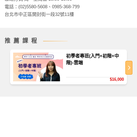
綜合練習
：讀音/填空/選擇/排列/翻譯，大量豐富題
電話：(02)5580-5608、0985-368-799
型加深學習印象、即時檢驗學習成效以及該補強的
台北市中正區開封街一段32號11樓
部分。
推薦試聽&參考用書
推薦課程
推薦試聽
初學者專班(入門+初階+中
第二課：會話_商用感謝函
階)-雲端
第二課：尊敬語與謙讓語
第十三課：會話_談論新聞
$16,000
第十三課：文法_〜たとたん
※章節試聽請查看網頁上方「試看內容」
參考用書
中階日語(上)、中階日語(下)－王怡璇老師編撰（TKB課