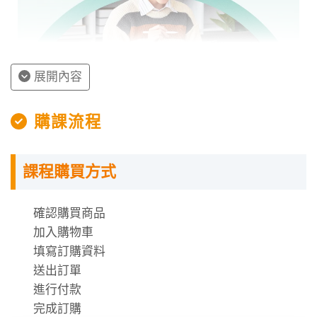
📔 其實日常生活使用的句型幾乎在初學階段就已經都學
過了
很多同學都以為日文會話的句型要學到進階的階段才會
展開內容
學到，其實會話中最常用的句型都是入門、初階就學到
的文法概念的延伸！
授課程內容
購課流程
初學階段就打好基礎才是流暢對話、進階書面日語的鑰
匙喔！
指定教材講義
課程購買方式
課程需使用「電腦」「平板」「手機」觀看課程，
📔 透過免費資源自學過很多文法卻還是一知半解？
不提供DVD光碟。
越是初學階段越需要系統化地架構日語邏輯！
課程有時數限制，時數僅在撥放狀態才會進行扣
確認購買商品
怡璇老師帶著你腳踏實地學日語：
文法釐清、用法比
除。
加入購物車
較、動詞接續、助詞統整、大量練習
時數使用說明
填寫訂購資料
送出訂單
📔 文法解釋明明都聽得懂，但需要會話應用時還是霧煞
進行付款
煞？
完成訂購
日文就跟日本人一樣細膩！紙上談兵和實際應用最大的