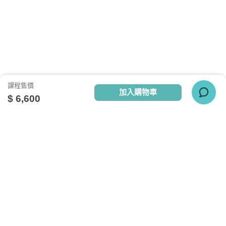
（原價：7200）
課程售價
加入購物車
$ 6,600
點擊查看課程使用說明
初階日語
（N4程度）
關於我們
相關社群
相關網站
設備需求
初階盲點全攻略
台灣知識庫簡介
TKB銀行
TKBTV雲端學習
文法活用不死背
服務與問答
TKB美語
TKBXO題庫
電腦硬體需求
※含初階日語（上）、（下）
人才招募
好學阿宅
最低配備：CPU Pentium 4以上
會員權益說明
狀元閣公職