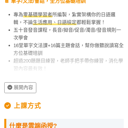
📔 單字/文法/會話，全方位基礎培訓
專為
零基礎學習者
所編製，紮實架構你的日語邏
輯，不論
生活應用、日語檢定
都輕鬆掌握！
五十音發音課程，長音/拗音/促音/濁音/發音規則一
次學會
16堂單字文法課+16篇主題會話，幫你做聽說讀寫全
方位基礎培訓
超過200題題目練習，老師手把手帶你練習，消化學
習內容最有效！
🎁 購課加值服務
展開內容
1對1課程規劃，專員課前諮詢
精緻套裝教材乙套，免運費宅配到府
上課方式
7小時N5日檢加強包(定價1500元)，附贈全彩線上講
義
什麼是雲端函授?