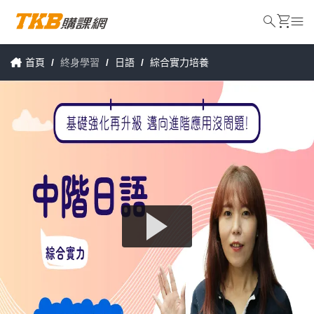
search
shopping_cart
menu
首頁
/
終身學習
/
日語
/
綜合實力培養