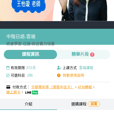
中階日語-雲端
終身學習-
日語-
綜合實力培養
課程資訊
精華片段
2
有效期限
372天
上課方式
雲端課程
可選科目
2科
時數使用說明
付款方式：
分期零利率（僅限中信卡）
、
ATM轉帳
、
線上刷卡
、
介紹
選購課程
試看