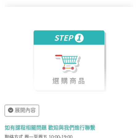
差別就在
「語感」
！
本課程為你打造
情境會話練習，建立你的日文腦，文法
活用不死背
！
老師怎麼教？
最正規、系統化的教學：每一課分成重要文型、單字、
文法說明、會話、綜合練習五大環節
重要文型
：本課的學習重點，協助同學一起設定目
標。
單字
：將同類型、同詞性的單字分類，並標記高低
音。
文法說明
：整理分析易混淆的相近/相異語句、文
展開內容
法，以日語的思維模式為出發點，釐清中文翻譯中
相同的文法。
如有課程相關問題 歡迎與我們進行聯繫
會話
：打造主題情境會話，教你文法活用不死背。
聯絡方式 周一至周五 10:00-19:00