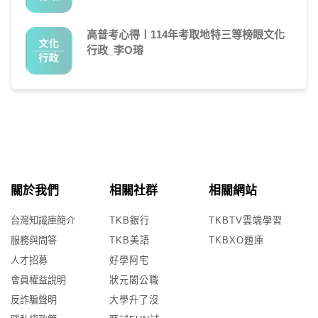
高普考心得〡114年考取地特三等榜眼文化
行政_李O瑢
關於我們
相關社群
相關網站
台灣知識庫簡介
TKB銀行
TKBTV雲端學習
服務與問答
TKB美語
TKBXO題庫
人才招募
好學阿宅
會員權益說明
狀元閣公職
反詐騙聲明
大學升了沒