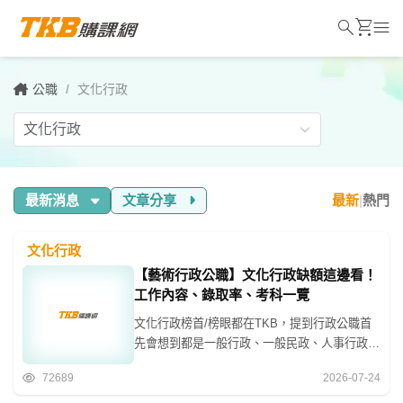
search
shopping_cart
menu
公職
/
文化行政
最新消息
文章分享
最新
|
熱門
文化行政
【藝術行政公職】文化行政缺額這邊看！
工作內容、錄取率、考科一覽
文化行政榜首/榜眼都在TKB，提到行政公職首
先會想到都是一般行政、一般民政、人事行政
等，但其實還有一種行政公職超特別，是有相關
72689
2026-07-24
藝術背景報考首選，文化行政可能的分發地點
有：各縣市政府文化局及所屬各機關單位、行政