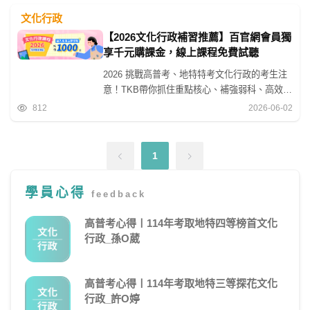
院文化建設委員會及所屬機構、縣市立文化中
文化行政
心、藝術中心、文化資產管理處等。相較於處裡
【2026文化行政補習推薦】百官網會員獨
辦公室文書的一般行政，文化行政並不像一般公
享千元購課金，線上課程免費試聽
職封閉，會接觸到很多不同的人，工作內容有趣
2026 挑戰高普考、地特特考文化行政的考生注
度、彈性度相對提升。
意！TKB帶你抓住重點核心、補強弱科、高效上
榜公職！ 即日起註冊TKB 購課網官網會員，即
812
2026-06-02
可領取購課折價金$1,000元！ 線上下訂【文化
行政相關全修課程】，立即使用折價券！ 想在
2026 年成為最文青的公務員、提早進入備考狀
1
態，就選TKB文化行政線上課程！不限時間、地
點隨時都可以上課學習！ 立即加入會員，領取
學員心得
feedback
你的專屬優惠券！
高普考心得〡114年考取地特四等榜首文化
行政_孫O葳
高普考心得〡114年考取地特三等探花文化
行政_許O婷