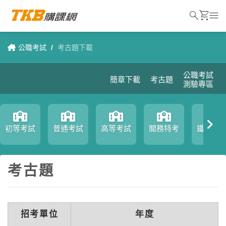
search
shopping_cart
menu
公職考試
/
考古題下載
公職考試
簡章下載
考古題
測驗專區
初等考試
普通考試
高等考試
關務特考
鐵路特
考古題
招考單位
年度