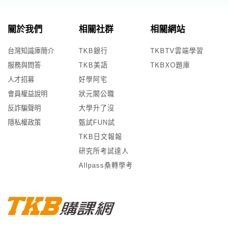
關於我們
相關社群
相關網站
台灣知識庫簡介
TKB銀行
TKBTV雲端學習
服務與問答
TKB美語
TKBXO題庫
人才招募
好學阿宅
會員權益說明
狀元閣公職
反詐騙聲明
大學升了沒
隱私權政策
甄試FUN試
TKB日文報報
研究所考試達人
Allpass桑轉學考