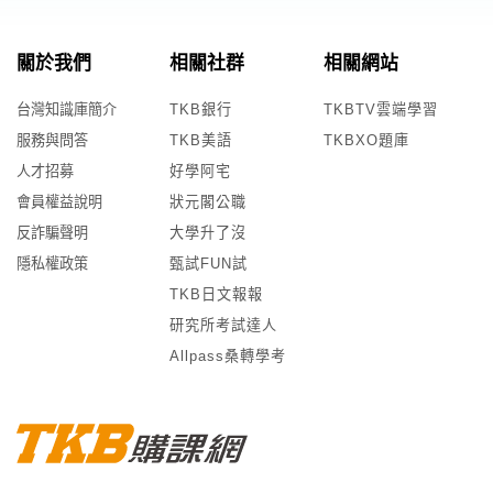
關於我們
相關社群
相關網站
台灣知識庫簡介
TKB銀行
TKBTV雲端學習
服務與問答
TKB美語
TKBXO題庫
人才招募
好學阿宅
會員權益說明
狀元閣公職
反詐騙聲明
大學升了沒
隱私權政策
甄試FUN試
TKB日文報報
研究所考試達人
Allpass桑轉學考