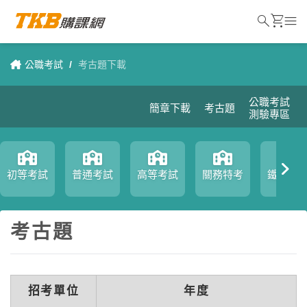
search
shopping_cart
menu
公職考試
/
考古題下載
公職考試
簡章下載
考古題
測驗專區
初等考試
普通考試
高等考試
關務特考
鐵路特
考古題
招考單位
年度